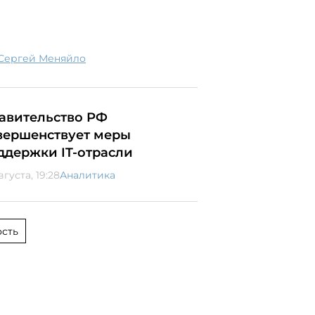
Сергей Меняйло
авительство РФ
вершенствует меры
ддержки IT-отрасли
вгуста, 19:28
Аналитика
сть