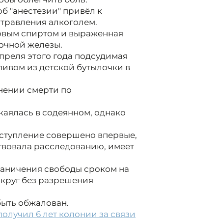
б "анестезии" привёл к
отравления алкоголем.
овым спиртом и выраженная
дочной железы.
 апреля этого года подсудимая
ивом из детской бутылочки в
нении смерти по
аялась в содеянном, однако
еступление совершено впервые,
твовала расследованию, имеет
раничения свободы сроком на
округ без разрешения
быть обжалован.
олучил 6 лет колонии за связи