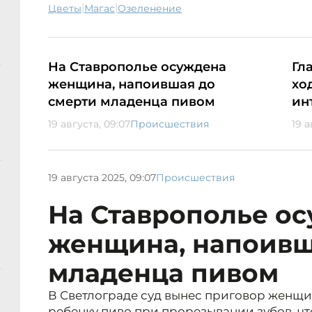
|
|
цветы
Магас
Озеленение
На Ставрополье осуждена
Гл
женщина, напоившая до
хо
смерти младенца пивом
ин
19 августа, 09:07
Происшествия
19 а
19 августа 2025, 09:07
Происшествия
На Ставрополье о
женщина, напоивш
младенца пивом
В Светлограде суд вынес приговор женщи
ребенку пиво при прорезывании зубов, чт