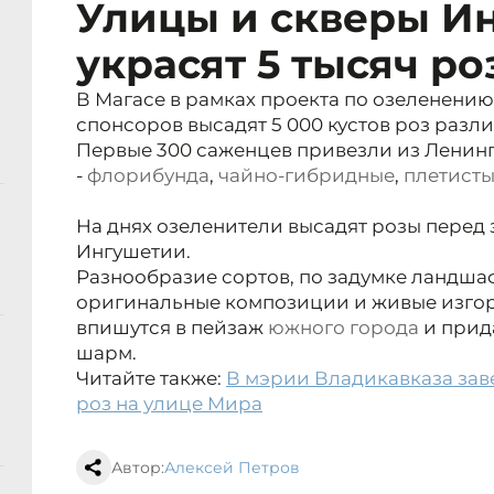
Улицы и скверы И
украсят 5 тысяч ро
В Магасе в рамках проекта по озеленени
спонсоров высадят 5 000 кустов роз разли
Первые 300 саженцев привезли из Ленинг
-
флорибунда
,
чайно-гибридные
,
плетист
На днях озеленители высадят розы перед
Ингушетии.
Разнообразие сортов, по задумке ландш
оригинальные композиции и живые изго
впишутся в пейзаж
южного
города
и прид
шарм.
Читайте также:
В мэрии Владикавказа зав
роз на улице Мира
Автор:
Алексей Петров