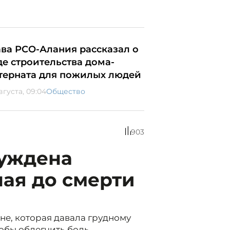
ава РСО-Алания рассказал о
де строительства дома-
терната для пожилых людей
вгуста, 09:04
Общество
903
суждена
ая до смерти
не, которая давала грудному
обы облегчить боль.