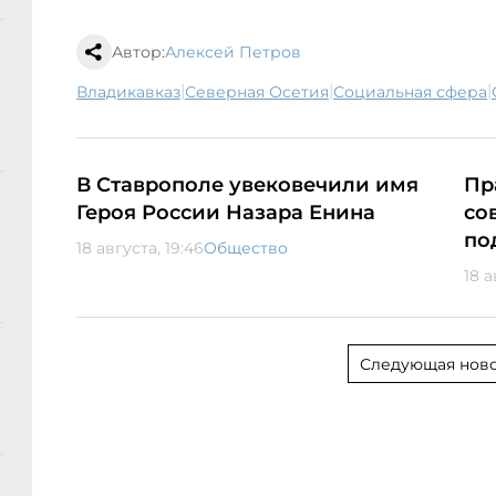
Автор:
Алексей Петров
|
|
|
Владикавказ
Северная Осетия
социальная сфера
В Ставрополе увековечили имя
Пр
Героя России Назара Енина
со
по
18 августа, 19:46
Общество
18 а
Следующая ново