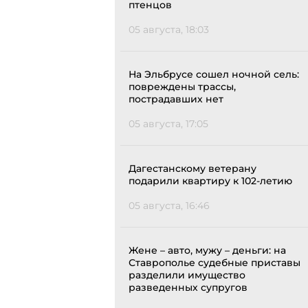
птенцов
05 августа, 18:03
На Эльбрусе сошел ночной сель:
повреждены трассы,
пострадавших нет
05 августа, 17:05
Дагестанскому ветерану
подарили квартиру к 102-летию
05 августа, 16:46
Жене – авто, мужу – деньги: на
Ставрополье судебные приставы
разделили имущество
разведенных супругов