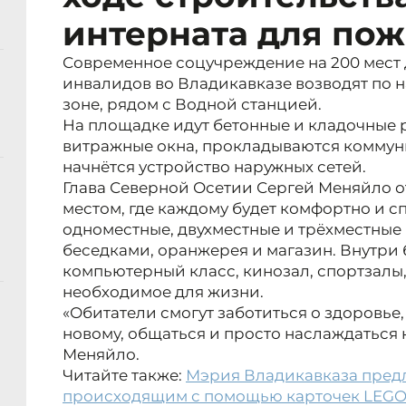
интерната для по
Современное соцучреждение на 200 мест
инвалидов во Владикавказе возводят по н
зоне, рядом с Водной станцией.
На площадке идут бетонные и кладочные 
витражные окна, прокладываются комму
начнётся устройство наружных сетей.
Глава Северной Осетии Сергей Меняйло о
местом, где каждому будет комфортно и с
одноместные, двухместные и трёхместные 
беседками, оранжерея и магазин. Внутри 
компьютерный класс, кинозал, спортзалы,
необходимое для жизни.
«Обитатели смогут заботиться о здоровье,
новому, общаться и просто наслаждаться
Меняйло.
Читайте также:
Мэрия Владикавказа пред
происходящим с помощью карточек LEG