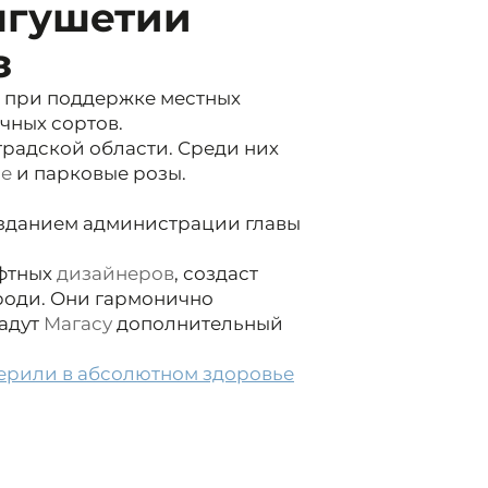
нгушетии
з
ю при поддержке местных
чных сортов.
радской области. Среди них
ые
и парковые розы.
 зданием администрации главы
афтных
дизайнеров
, создаст
роди. Они гармонично
адут
Магасу
дополнительный
ерили в абсолютном здоровье