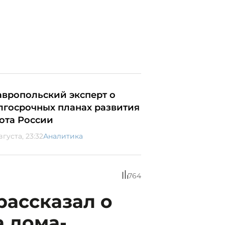
авропольский эксперт о
лгосрочных планах развития
ота России
вгуста, 23:32
Аналитика
764
рассказал о
а дома-