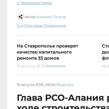
с террористами
Автор:
Алексей Петров
|
|
суд
приговор
отравление
На Ставрополье проверят
Ст
качество капитального
до
ремонта 33 домов
фл
19 августа, 06:39
Экономика
18 а
19 августа 2025, 09:04
Общество
Глава РСО-Алания 
ходе строительств