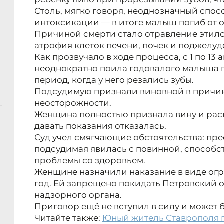
Столь, мягко говоря, неоднозначный спосо
интоксикации — в итоге малыш погиб от 
Причиной смерти стало отравление этил
атрофия клеток печени, почек и поджелу
Как прозвучало в ходе процесса, с 1 по 13
неоднократно поила годовалого малыша п
период, когда у него резались зубы.
Подсудимую признали виновной в причи
неосторожности.
Женщина полностью признала вину и раск
давать показания отказалась.
Суд учел смягчающие обстоятельства: пр
подсудимая явилась с повинной, способс
проблемы со здоровьем.
Женщине назначили наказание в виде ог
год. Ей запрещено покидать Петровский 
надзорного органа.
Приговор ещё не вступил в силу и может 
Читайте также:
Юный житель Ставрополя п