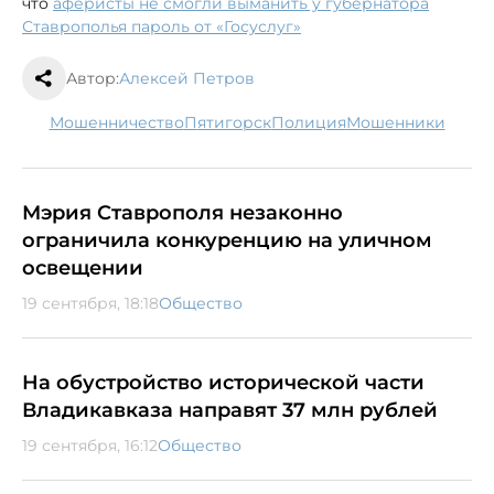
что
аферисты не смогли выманить у губернатора
Ставрополья пароль от «Госуслуг»
Автор:
Алексей Петров
мошенничество
Пятигорск
полиция
мошенники
Мэрия Ставрополя незаконно
ограничила конкуренцию на уличном
освещении
19 сентября, 18:18
Общество
На обустройство исторической части
Владикавказа направят 37 млн рублей
19 сентября, 16:12
Общество