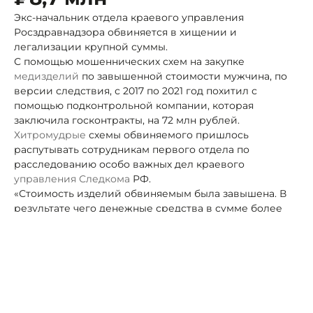
Экс-начальник отдела краевого управления
Росздравнадзора обвиняется в хищении и
легализации крупной суммы.
С помощью мошеннических схем на закупке
медизделий
по завышенной стоимости мужчина, по
версии следствия, с 2017 по 2021 год похитил с
помощью подконтрольной компании, которая
заключила госконтракты, на 72 млн рублей.
Хитромудрые
схемы обвиняемого пришлось
распутывать сотрудникам первого отдела по
расследованию особо важных дел краевого
управления
Следкома
РФ.
«Стоимость изделий обвиняемым была завышена. В
результате чего денежные средства в сумме более
19,9 млн рублей им были похищены»
, —
рассказали
подробности дела в пресс-службе ведомства.
Обвиняемый организовал заключение
подконтрольной ему фирмой фиктивных договоров
об оказании различного вида услуг на 8,7 млн рублей
и тем самым легализовал часть похищенных
бюджетных средств.