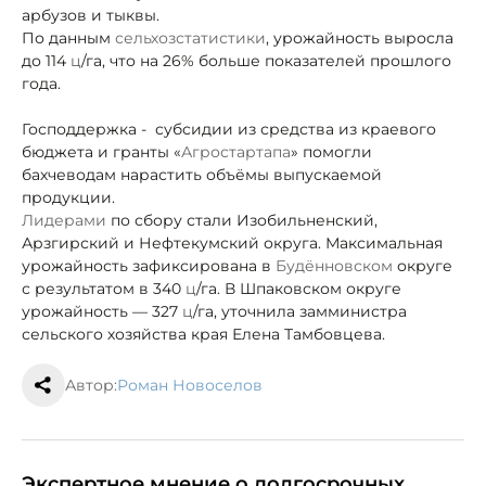
арбузов и тыквы.
По данным
сельхозстатистики
, урожайность выросла
до 114
ц
/га, что на 26% больше показателей прошлого
года.
Господдержка -
субсидии из средства из краевого
бюджета и гранты «
Агростартапа
» помогли
бахчеводам нарастить объёмы выпускаемой
продукции.
Лидерами
по сбору стали Изобильненский,
Арзгирский и Нефтекумский округа. Максимальная
урожайность зафиксирована в
Будённовском
округе
с результатом в 340
ц
/га. В Шпаковском округе
урожайность — 327
ц
/га, уточнила замминистра
сельского хозяйства края Елена Тамбовцева.
Автор:
Роман Новоселов
Экспертное мнение о долгосрочных