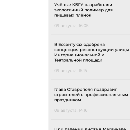
Учёные КБГУ разработали
экологичный полимер для
пищевых плёнок
09 августа, 16:05
В Ессентуках одобрена
концепция реконструкции улицы
Интернациональной и
Театральной площади
09 августа, 15:15
Глава Ставрополя поздравил
строителей с профессиональным
праздником
09 августа, 14:16
При падении лифта в Махачкале