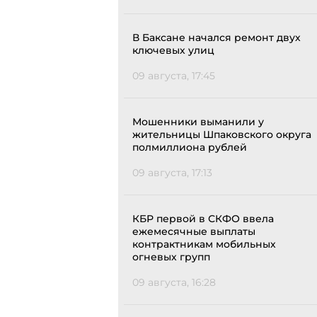
В Баксане начался ремонт двух
ключевых улиц
09 августа, 17:45
Мошенники выманили у
жительницы Шпаковского округа
полмиллиона рублей
09 августа, 17:13
КБР первой в СКФО ввела
ежемесячные выплаты
контрактникам мобильных
огневых групп
09 августа, 16:28