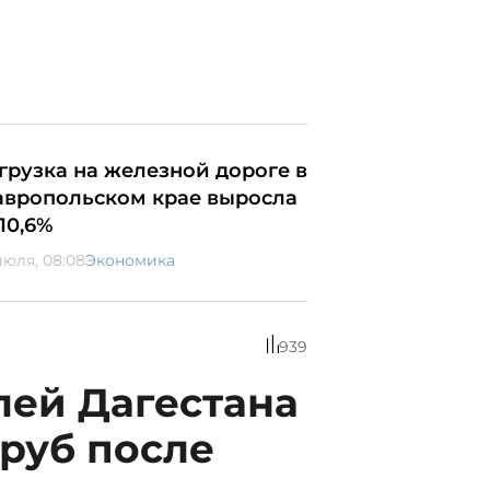
грузка на железной дороге в
авропольском крае выросла
10,6%
июля, 08:08
Экономика
939
лей Дагестана
 руб после