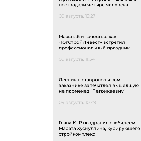
пострадали четыре человека
09 августа, 13:27
Масштаб и качество: как
«ЮгСтройИнвест» встретил
профессиональный праздник
09 августа, 11:34
Лесник в ставропольском
заказнике запечатлел вышедшую
на променад "Патрикеевну"
09 августа, 10:49
Глава КЧР поздравил с юбилеем
Марата Хуснуллина, курирующего
стройкомплекс