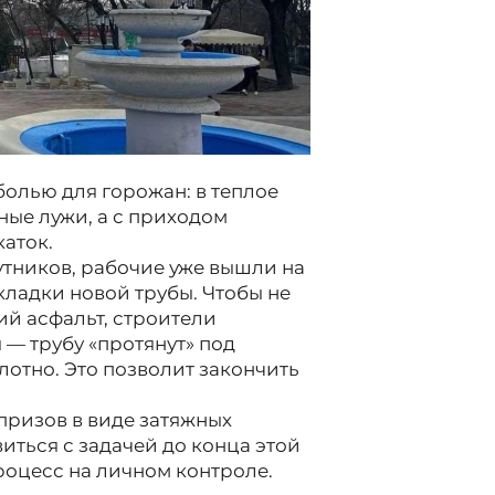
болью для горожан: в теплое
ные лужи, а с приходом
аток.
утников, рабочие уже вышли на
кладки новой трубы. Чтобы не
ий асфальт, строители
— трубу «протянут» под
отно. Это позволит закончить
призов в виде затяжных
ться с задачей до конца этой
оцесс на личном контроле.