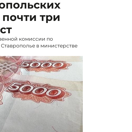
ропольских
 почти три
ст
венной комиссии по
 Ставрополье в министерстве