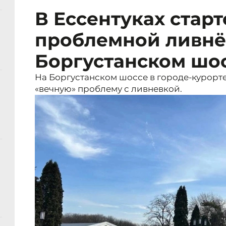
В Ессентуках стар
проблемной ливнё
Боргустанском шо
На Боргустанском шоссе в городе-курорте
«вечную» проблему с ливневкой.