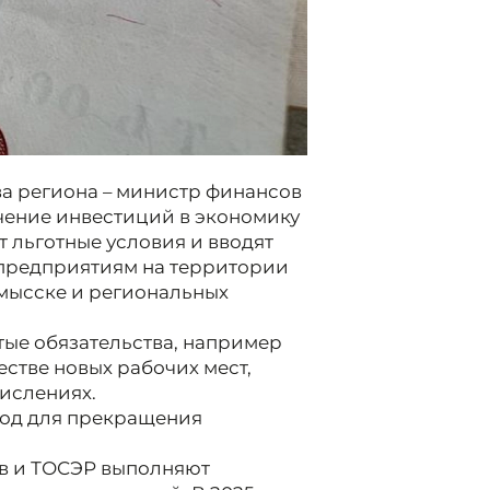
а региона – министр финансов
чение инвестиций в экономику
ют льготные условия и вводят
предприятиям на территории
мысске и региональных
тые обязательства, например
стве новых рабочих мест,
числениях.
вод для прекращения
ов и ТОСЭР выполняют