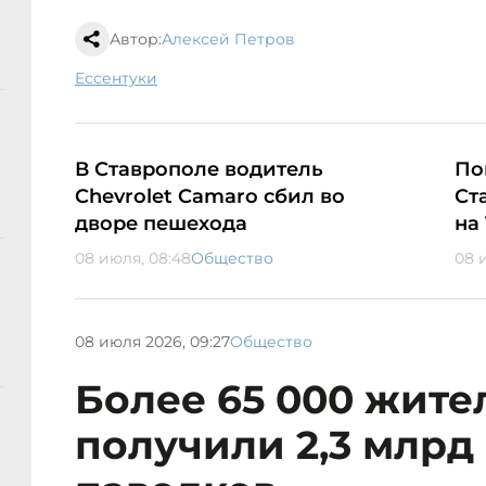
Автор:
Алексей Петров
Ессентуки
В Ставрополе водитель
По
Chevrolet Camaro сбил во
Ст
дворе пешехода
на 
08 июля, 08:48
Общество
08 
08 июля 2026, 09:27
Общество
Более 65 000 жите
получили 2,3 млрд