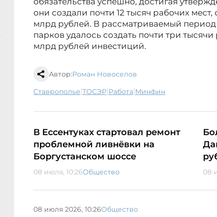
обязательства успешно, достигая утвержд
они создали почти 12 тысяч рабочих мест,
млрд рублей. В рассматриваемый период 
парков удалось создать почти три тысячи 
млрд рублей инвестиций.
Автор:
Роман Новоселов
|
|
|
Ставрополье
ТОСЭР
работа
минфин
В Ессентуках стартовал ремонт
Бо
проблемной ливнёвки на
Да
Боргустанском шоссе
ру
08 июля, 10:26
Общество
08 
08 июля 2026, 10:26
Общество