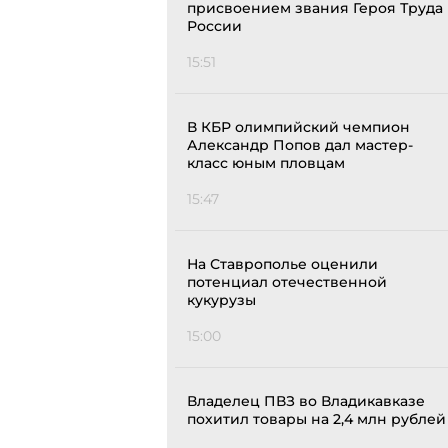
присвоением звания Героя Труда
России
15:51
В КБР олимпийский чемпион
Александр Попов дал мастер-
класс юным пловцам
15:47
На Ставрополье оценили
потенциал отечественной
кукурузы
15:00
Владелец ПВЗ во Владикавказе
похитил товары на 2,4 млн рублей