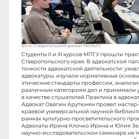
Фото: Ставропольский филиал РАНХиГС
Студенты II и III курсов МПГУ прошли прак
Ставропольского края. В адвокатской па
тонкости адвокатской деятельности: узн
адвокатуры, изучали нормативные основы
этические стандарты профессии, анализи
различным категориям дел и принимали у
в качестве слушателей.Практика в адвока
Адвокат Овагим Арутюнян провел мастер-
краевой универсальной научной библиоте
рамках культурно-просветительского прое
Адвокаты Ирина Клочко Ирина и Юлия Зе
научно-исследовательском семинаре на т