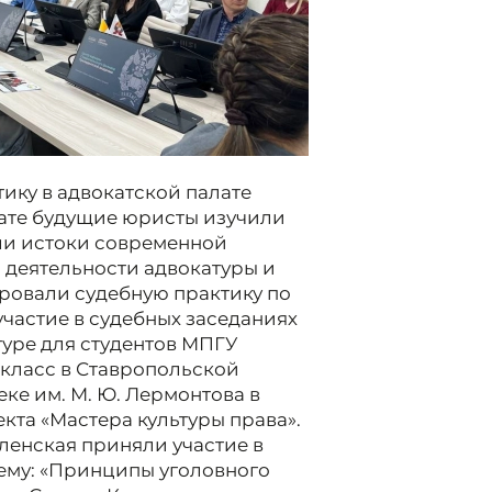
тику в адвокатской палате
лате будущие юристы изучили
али истоки современной
 деятельности адвокатуры и
ровали судебную практику по
частие в судебных заседаниях
туре для студентов МПГУ
класс в Ставропольской
ке им. М. Ю. Лермонтова в
кта «Мастера культуры права».
ленская приняли участие в
ему: «Принципы уголовного