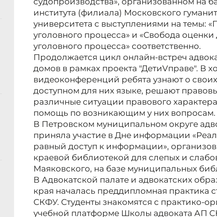
судопроизводства», организованном на б
института (филиала) Московского гумани
университета с выступлениями на темы: «
уголовного процесса» и «Свобода оценки
уголовного процесса» соответственно.
Продолжается цикл онлайн-встреч адвока
домов в рамках проекта "ДетиVправе". В 
видеоконференций ребята узнают о своих
доступном для них языке, решают правов
различные ситуации правового характера
помощь по возникающим у них вопросам.
В Петровском муниципальном округе адв
приняла участие в Дне информации «Реал
равный доступ к информации», организо
краевой библиотекой для слепых и слабо
Маяковского, на базе муниципальных биб
В Адвокатской палате и адвокатских обр
края началась преддипломная практика ст
СКФУ. Студенты знакомятся с практико-о
учебной платформе Школы адвоката АП СК