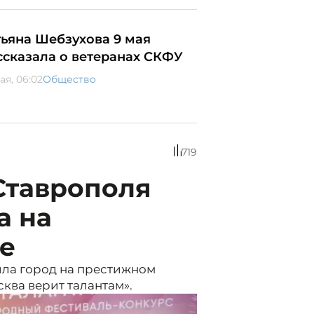
тьяна Шебзухова 9 мая
ссказала о ветеранах СКФУ
ая, 06:02
Общество
719
Ставрополя
а на
е
ила город на престижном
ва верит талантам».