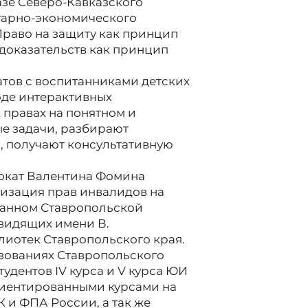
азе Северо-Кавказского
тарно-экономического
Право на защиту как принцип
 доказательств как принцип
тов с воспитанниками детских
ходе интерактивных
 правах на понятном и
ые задачи, разбирают
, получают консультативную
окат Валентина Фомина
изация прав инвалидов на
ванном Ставропольской
видящих имени В.
лиотек Ставропольского края.
азованиях Ставропольского
удентов IV курса и V курса ЮИ
риентированными курсами на
 и ФПА России, а так же