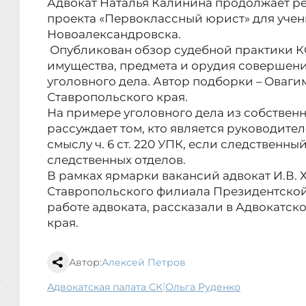
Адвокат Наталья Калинина продолжает р
проекта «Первоклассный юрист» для учен
Новоалександровска.
Опубликован обзор судебной практики 
имущества, предмета и орудия совершени
уголовного дела. Автор подборки – Оваги
Ставропольского края.
На примере уголовного дела из собствен
рассуждает том, кто является руководите
смыслу ч. 6 ст. 220 УПК, если следственны
следственных отделов.
В рамках ярмарки вакансий адвокат И.В. 
Ставропольского филиала Президентской 
работе адвоката, рассказали в Адвокатск
края.
Автор:
Алексей Петров
|
Адвокатская палата СК
Ольга Руденко