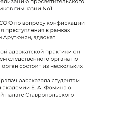
еализацию просветительского
иков гимназии No1
КСОЮ по вопросу конфискации
я преступления в рамках
м Арутюнян, адвокат
ной адвокатской практики он
лем следственного органа по
й орган состоит из нескольких
Храпач рассказала студентам
академии Е. А. Фомина о
ой палате Ставропольского