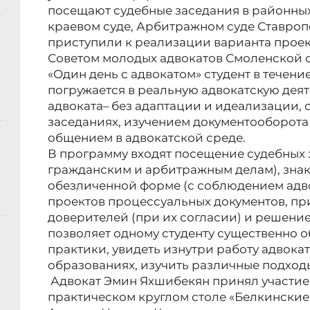
посещают судебные заседания в районных
краевом суде, Арбитражном суде Ставроп
приступили к реализации варианта проек
Советом молодых адвокатов Смоленской о
«Один день с адвокатом» студент в течен
погружается в реальную адвокатскую дея
адвоката– без адаптации и идеализации, 
заседаниях, изучением документооборот
общением в адвокатской среде.
В программу входят посещение судебных 
гражданским и арбитражным делам), знак
обезличенной форме (с соблюдением адво
проектов процессуальных документов, пр
доверителей (при их согласии) и решение
позволяет одному студенту существенно о
практики, увидеть изнутри работу адвока
образованиях, изучить различные подходы
Адвокат Эмин Яхшибекян принял участие
практическом круглом столе «Белкинские