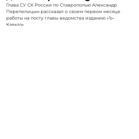
Глава СУ СК России по Ставрополью Александр
Перепелицын рассказал о своем первом месяце
работы на посту главы ведомства изданию «Ъ–
Кавказ».
Перепелицын сообщил
изданию
о том, что успел
запустить изменения в штатной структуре ведомства.
Наиболее резонансные дела будут изымать у
районных следователей и передавать в краевой
аппарат.