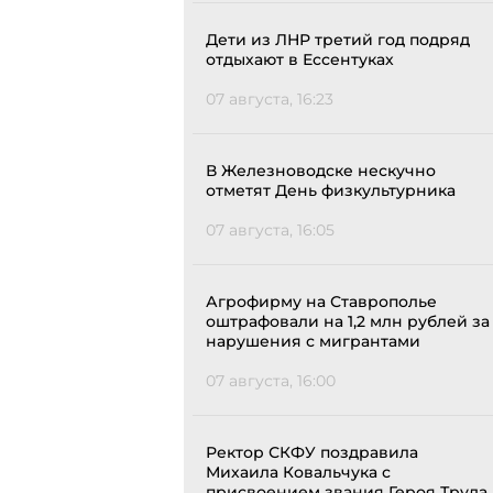
Дети из ЛНР третий год подряд
отдыхают в Ессентуках
07 августа, 16:23
В Железноводске нескучно
отметят День физкультурника
07 августа, 16:05
Агрофирму на Ставрополье
оштрафовали на 1,2 млн рублей за
нарушения с мигрантами
07 августа, 16:00
Ректор СКФУ поздравила
Михаила Ковальчука с
присвоением звания Героя Труда