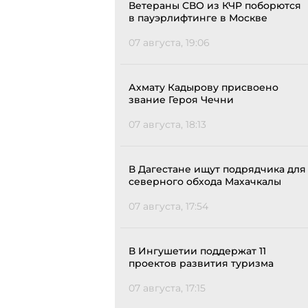
Ветераны СВО из КЧР поборются
в пауэрлифтинге в Москве
07 августа, 19:06
Ахмату Кадырову присвоено
звание Героя Чечни
07 августа, 18:13
В Дагестане ищут подрядчика для
северного обхода Махачкалы
07 августа, 17:54
В Ингушетии поддержат 11
проектов развития туризма
07 августа, 17:15