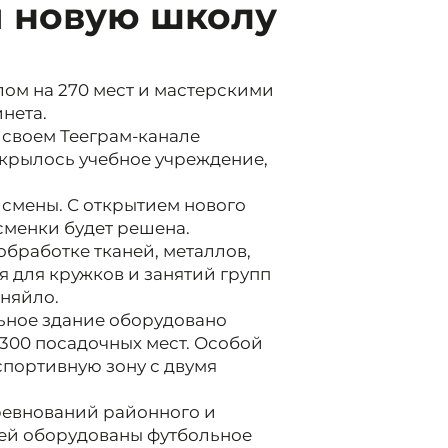
и новую школу
лом на 270 мест и мастерскими
нета.
 своем Тееграм-канале
ткрылось учебное учреждение,
 смены. С открытием нового
сменки будет решена.
 обработке тканей, металлов,
 для кружков и занятий групп
еняйло.
ьное здание оборудовано
300 посадочных мест. Особой
спортивную зону с двумя
ревнований районного и
тей оборудованы футбольное