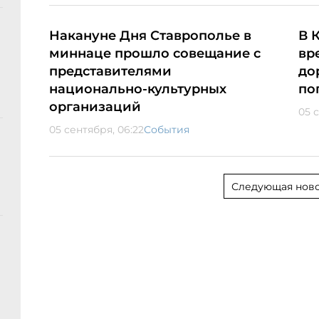
Накануне Дня Ставрополье в
В 
миннаце прошло совещание с
вр
представителями
до
национально-культурных
по
организаций
05 
05 сентября, 06:22
События
Следующая ново