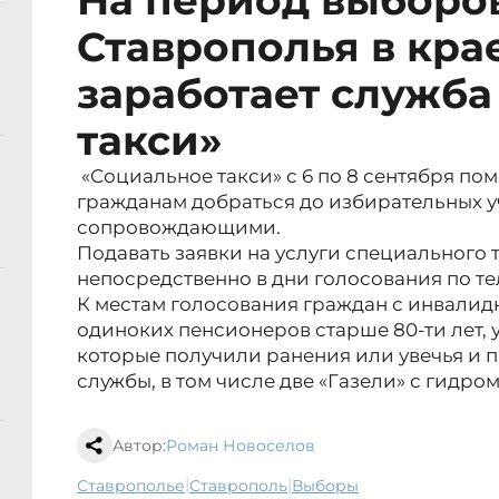
На период выборо
Ставрополья в кра
заработает служба
такси»
«Социальное такси» с 6 по 8 сентября п
гражданам добраться до избирательных у
сопровождающими.
Подавать заявки на услуги специального 
непосредственно в дни голосования по тел
К местам голосования граждан с инвалид
одиноких пенсионеров старше 80-ти лет,
которые получили ранения или увечья и пр
службы, в том числе две «Газели» с гидр
Автор:
Роман Новоселов
|
|
Ставрополье
Ставрополь
выборы