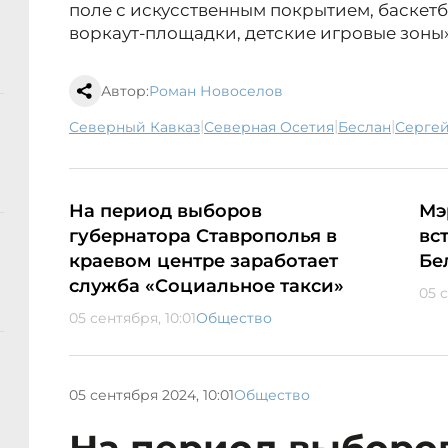
поле с искусственным покрытием, баскет
воркаут-площадки, детские игровые зоны»
Автор:
Роман Новоселов
|
|
|
Северный Кавказ
Северная Осетия
Беслан
Серге
На период выборов
Мэ
губернатора Ставрополья в
вс
краевом центре заработает
Бе
служба «Социальное такси»
05 
05 сентября, 10:01
Общество
05 сентября 2024, 10:01
Общество