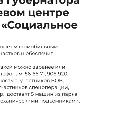
в губернатора
евом центре
 «Социальное
оможет маломобильным
частков и обеспечит
такси можно заранее или
ефонам: 56-66-71, 906-920.
ностью, участников ВОВ,
 участников спецоперации,
., доставят 5 машин из парка
омеханическими подъемниками.