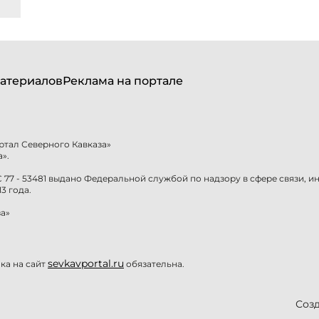
атериалов
Реклама на портале
ртал Северного Кавказа»
».
77 - 53481 выдано Федеральной службой по надзору в сфере связи, 
3 года.
а»
sevkavportal.ru
а на сайт
обязательна.
Созд