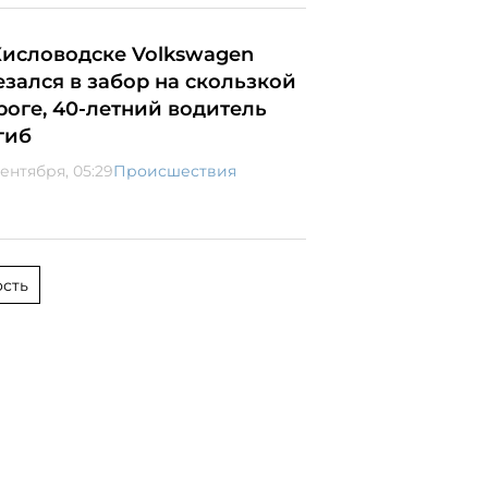
Кисловодске Volkswagen
езался в забор на скользкой
роге, 40-летний водитель
гиб
сентября, 05:29
Происшествия
сть