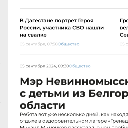
В Дагестане портрет Героя
Гр
России, участника СВО нашли
ве
на свалке
Се
05 сентября, 07:58
Общество
05 
05 сентября 2024, 09:30
Общество
Мэр Невинномысск
с детьми из Белго
области
Ребята вот уже несколько дней, как наход
отдыхе в оздоровительном лагере «Гренад
Михаил Миненков рассказал, о чем пооб