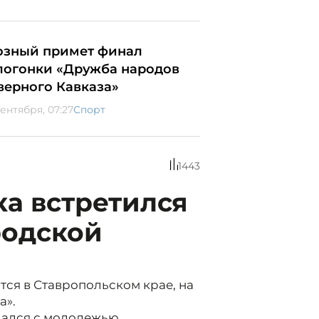
озный примет финал
логонки «Дружба народов
верного Кавказа»
сентября, 07:27
Спорт
1443
а встретился
родской
ятся в Ставропольском крае, на
а».
щался с молодежью.