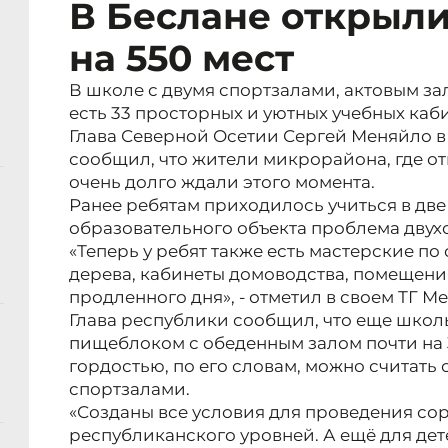
В Беслане открыл
на 550 мест
В школе с двумя спортзалами, актовым за
есть 33 просторных и уютных учебных каби
Глава Северной Осетии Сергей Меняйло в
сообщил, что жители микрорайона, где о
очень долго ждали этого момента.
Ранее ребятам приходилось учиться в две
образовательного объекта проблема двух
«Теперь у ребят также есть мастерские по
дерева, кабинеты домоводства, помещения
продленного дня», - отметил в своем ТГ М
Глава республики сообщил, что еще школ
пищеблоком с обеденным залом почти на 
гордостью, по его словам, можно считать 
спортзалами.
«Созданы все условия для проведения со
республиканского уровней. А ещё для де