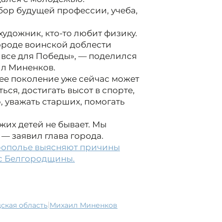
бор будущей профессии, учеба,
 художник, кто-то любит физику.
ороде воинской доблести
 все для Победы», — поделился
ил Миненков.
ее поколение уже сейчас может
ься, достигать высот в спорте,
 уважать старших, помогать
жих детей не бывает. Мы
 — заявил глава города.
врополье выясняют причины
 с Белгородщины.
|
дская область
Михаил Миненков