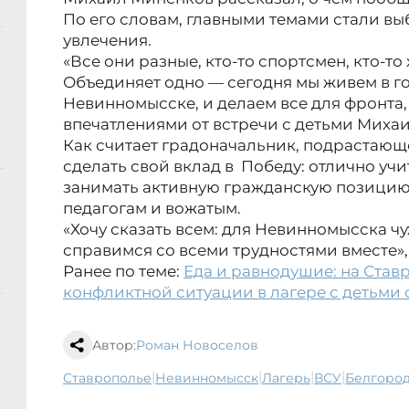
По его словам, главными темами стали вы
увлечения.
«Все они разные, кто-то спортсмен, кто-то
Объединяет одно — сегодня мы живем в г
Невинномысске, и делаем все для фронта,
впечатлениями от встречи с детьми Миха
Как считает градоначальник, подрастающ
сделать свой вклад в Победу: отлично учит
занимать активную гражданскую позицию,
педагогам и вожатым.
«Хочу сказать всем: для Невинномысска чу
справимся со всеми трудностями вместе»,
Ранее по теме:
Еда и равнодушие: на Ста
конфликтной ситуации в лагере с детьми
Автор:
Роман Новоселов
|
|
|
|
Ставрополье
Невинномысск
лагерь
ВСУ
Белгоро