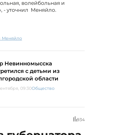
больная, волейбольная и
, - уточнил Меняйло.
й Меняйло
р Невинномысска
третился с детьми из
лгородской области
сентября, 09:30
Общество
934