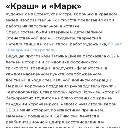
«Краш» и «Марк»
Художник из Ессентуков Игорь Хоронько в краевом
музее изобразительных искусств представил свои
работы на персональной выставке.
Среди гостей были ветераны и дети Великой
Отечественной войны, студенты, творческая
интеллигенция и сами герои работ художника,
пишет
«Вечерний Ставрополь».
Ведущая программы Татьяна Диева рассказала о 320-
летней истории и символике российского
триколора, традиции водружать флаг России в
каждом населённом пункте, освобождённом
войсками в ходе специальной военной операции.
Первым Хоронько поздравил руководитель группы
«Автоволонтёр. Ставрополь» Артур Гюлумян, который
бескорыстно трудится на благо страны со времён
пандемии коронавируса. Рядом с ним стояли герои
СВО, имена которых, по известным причинам,
заменены позывными. Сейчас они лечатся в
реабилитационном центре восстановления и
протезирования после ранений. Одному из них всего