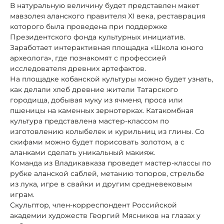
В натуральную величину будет представлен макет
мавзолея аланского правителя XI века, реставрация
которого была проведена при поддержке
Президентского фонда культурных инициатив.
Заработает интерактивная площадка «Школа юного
археолога», где познакомят с профессией
исследователя древних артефактов.
На площадке кобанской культуры можно будет узнать,
как делали хлеб древние жители Татарского
городища, добывая муку из ячменя, проса или
пшеницы на каменных зернотерках. Катакомбная
культура представлена мастер-классом по
изготовлению колыбелек и курильниц из глины. Со
скифами можно будет порисовать золотом, а с
аланками сделать уникальный макияж.
Команда из Владикавказа проведет мастер-классы по
рубке аланской саблей, метанию топоров, стрельбе
из лука, игре в свайки и другим средневековым
играм.
Скульптор, член-корреспондент Российской
академии художеств Георгий Мясников на глазах у