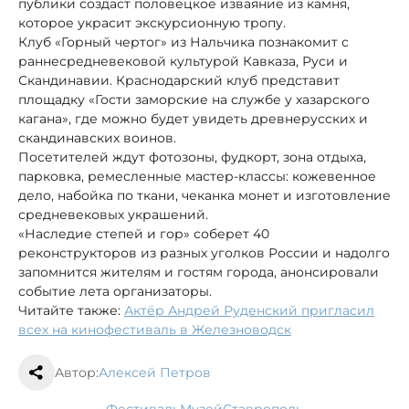
публики создаст половецкое изваяние из камня,
которое украсит экскурсионную тропу.
Клуб «Горный чертог» из Нальчика познакомит с
раннесредневековой культурой Кавказа, Руси и
Скандинавии. Краснодарский клуб представит
площадку «Гости заморские на службе у хазарского
кагана», где можно будет увидеть древнерусских и
скандинавских воинов.
Посетителей ждут фотозоны, фудкорт, зона отдыха,
парковка, ремесленные мастер-классы: кожевенное
дело, набойка по ткани, чеканка монет и изготовление
средневековых украшений.
«Наследие степей и гор» соберет 40
реконструкторов из разных уголков России и надолго
запомнится жителям и гостям города, анонсировали
событие лета организаторы.
Читайте также:
Актёр Андрей Руденский пригласил
всех на кинофестиваль в Железноводск
Автор:
Алексей Петров
фестиваль
музей
Ставрополь