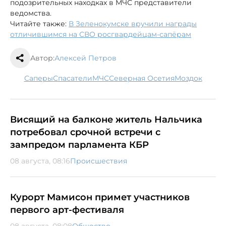
подозрительных находках в МЧС представители
ведомства.
Читайте также:
В Зеленокумске вручили награды
отличившимся на СВО росгвардейцам-сапёрам
Автор:
Алексей Петров
саперы
спасатели
МЧС
Северная Осетия
Моздок
Висящий на балконе житель Нальчика
потребовал срочной встречи с
зампредом парламента КБР
08 августа, 08:16
Происшествия
Курорт Мамисон примет участников
первого арт-фестиваля
08 августа, 08:08
Общество