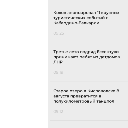
Коков анонсировал 11 крупных
туристических событий в
Кабардино-Балкарии
09:25
Третье лето подряд Ессентуки
принимают ребят из детдомов
ЛНР
09:19
Старое озеро в Кисловодске 8
августа превратится в
полукилометровый танцпол
09:12