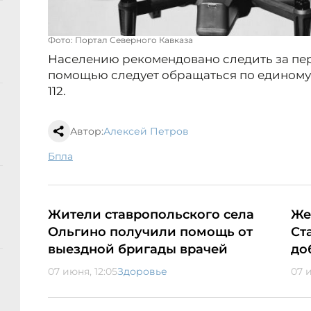
Фото: Портал Северного Кавказа
Населению рекомендовано следить за п
помощью следует обращаться по единому
112.
Автор:
Алексей Петров
бпла
Жители ставропольского села
Же
Ольгино получили помощь от
Ст
выездной бригады врачей
до
07 июня, 12:05
Здоровье
07 