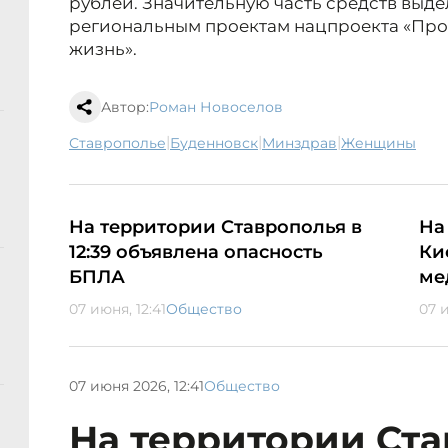
рублей. Значительную часть средств выд
региональным проектам нацпроекта «Про
жизнь».
Автор:
Роман Новоселов
|
|
|
Ставрополье
Буденновск
минздрав
женщины
На территории Ставрополья в
На
12:39 объявлена опасность
Ки
БПЛА
ме
07 июня, 12:41
Общество
07 и
07 июня 2026, 12:41
Общество
На территории Ста