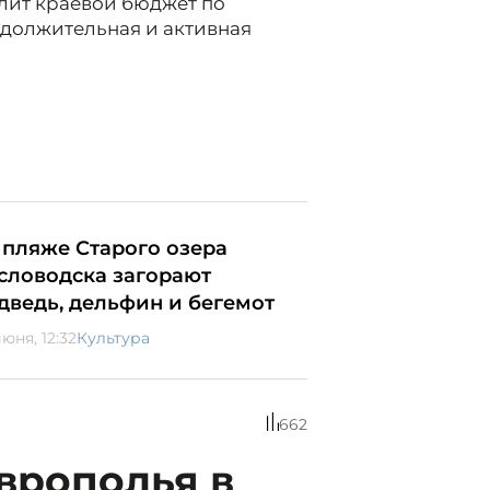
елит краевой бюджет по
должительная и активная
 пляже Старого озера
словодска загорают
дведь, дельфин и бегемот
юня, 12:32
Культура
662
врополья в