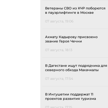
Ветераны СВО из КЧР поборются
в пауэрлифтинге в Москве
07 августа, 19:06
Ахмату Кадырову присвоено
звание Героя Чечни
07 августа, 18:13
В Дагестане ищут подрядчика для
северного обхода Махачкалы
07 августа, 17:54
В Ингушетии поддержат 11
проектов развития туризма
07 августа, 17:15