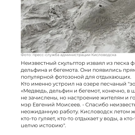
Фото: пресс-служба администрации Кисловодска
Неизвестный скульптор изваял из песка ф
дельфина и бегемота. Они появились прям
популярной фотозоной для отдыхающих.
Кто именно устроил на озере песчаный "зо
«Медведь, дельфин и бегемот, конечно, в 
не зачислены, но настроение жителям и г
мэр Евгений Моисеев. - Спасибо неизвест
неожиданную работу. Кисловодск летом ж
кто-то гуляет, кто-то отдыхает у воды, а кт
целую историю".
Градоначальник попросил кисловодчан и 