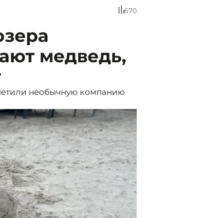
670
озера
ают медведь,
т
аметили необычную компанию