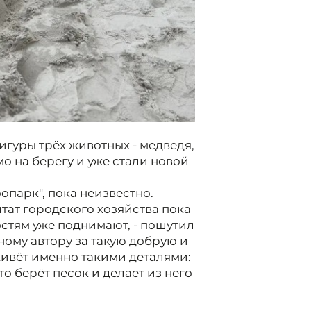
игуры трёх животных - медведя,
о на берегу и уже стали новой
опарк", пока неизвестно.
штат городского хозяйства пока
остям уже поднимают, - пошутил
ному автору за такую добрую и
ивёт именно такими деталями:
о-то берёт песок и делает из него
туристов бережно отнестись к