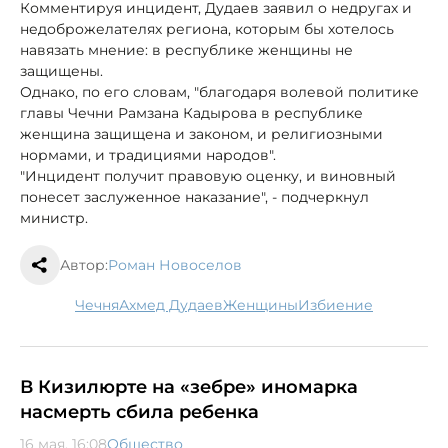
Комментируя инцидент, Дудаев заявил о недругах и
недоброжелателях региона, которым бы хотелось
навязать мнение: в республике женщины не
защищены.
Однако, по его словам, "благодаря волевой политике
главы Чечни Рамзана Кадырова в республике
женщина защищена и законом, и религиозными
нормами, и традициями народов".
"Инцидент получит правовую оценку, и виновный
понесет заслуженное наказание", - подчеркнул
министр.
Автор:
Роман Новоселов
Чечня
Ахмед Дудаев
женщины
избиение
В Кизилюрте на «зебре» иномарка
насмерть сбила ребенка
16 мая, 16:08
Общество