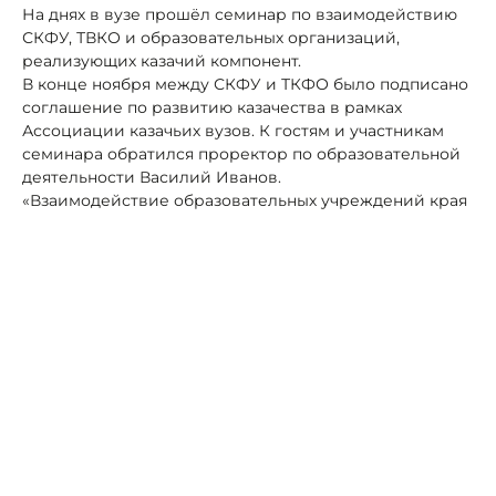
На днях в вузе прошёл семинар по
взаимодействию
СКФУ, ТВКО и образовательных организаций,
реализующих казачий компонент.
В конце ноября между СКФУ и ТКФО было подписано
соглашение по развитию
казачества в рамках
Ассоциации казачьих вузов. К гостям и участникам
семинара обратился проректор по образовательной
деятельности Василий Иванов.
«Взаимодействие образовательных учреждений края
и казачества окажет позитивное влияние на
воспитание молодёжи настоящими патриотами», –
поделился Иванов
Оценили важность сотрудничества заместитель
атамана ТКВО по молодежной политике и казачьему
кадетскому образованию Игорь Кочубеев, а также
замруководителя
молодежной организации «Терцы»
Владимир Бухарин.
Одна из ярких страниц взаимодействия СКФУ с
казачьим обществом – участие студентов
университета в составе парадного расчета Терского
казачьего войска в параде в Москве, посвященном 77-