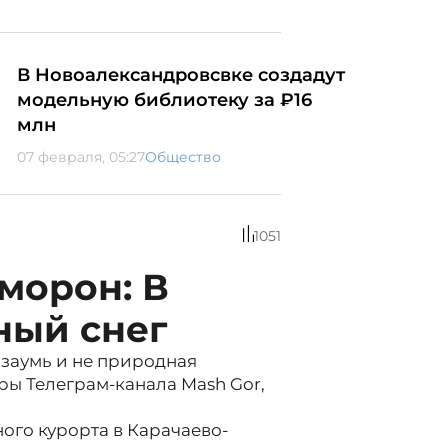
В Новоалександровсвке создадут
модельную библиотеку за ₽16
млн
07 февраля, 05:27
Общество
1051
морон: В
ный снег
 заумь и не природная
ры Телеграм-канала Mash Gor,
ого курорта в Карачаево-