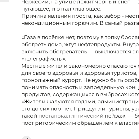
Черкесии, на улице лежит чёрный снег —
пугающее, и отталкивающее.
Причина явления проста, как забор - мес
некондиционным горючим. В самый разгар
«Газа в посёлке нет, поэтому в топку броса
обогреть дома, жгут нефтепродукты. Внутри
включить обогреватель — выключается эл
«телеграфисты».
Местные жители закономерно опасаются о
для своего здоровья и здоровья туристо
горнолыжный курорт. Не нужно быть особ
понимать опасность и запредельную кон
продуктов, содержащихся в выбросах кот
«Жители жалуются годами, администрация
его до сих пор нет. Приедут ли туристы, у
такой
постапокалиптический
пейзаж, — б
пост риторическим обращением к властя