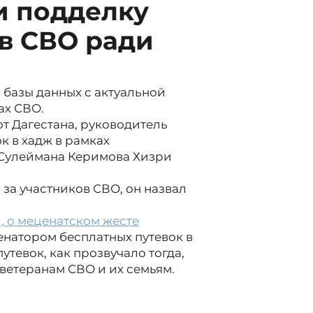
и подделку
в СВО ради
 базы данных с актуальной
ах СВО.
т Дагестана, руководитель
к в хадж в рамках
 Сулеймана Керимова Хизри
 за участников СВО, он назвал
, о меценатском жесте
енатором бесплатных путевок в
тевок, как прозвучало тогда,
ветеранам СВО и их семьям.