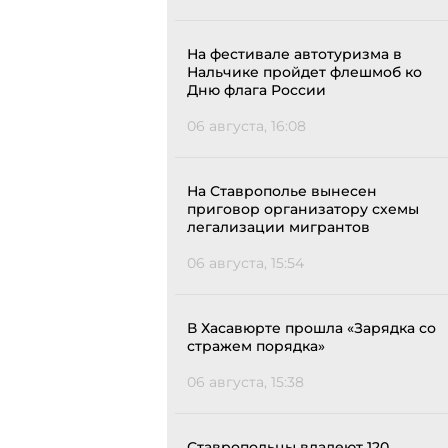
На фестивале автотуризма в
Нальчике пройдет флешмоб ко
Дню флага России
06 августа, 16:08
На Ставрополье вынесен
приговор организатору схемы
легализации мигрантов
06 августа, 15:54
В Хасавюрте прошла «Зарядка со
стражем порядка»
06 августа, 15:38
Ставропольцы владеют 120