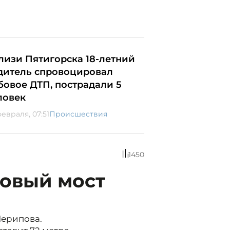
лизи Пятигорска 18-летний
дитель спровоцировал
бовое ДТП, пострадали 5
ловек
февраля, 07:51
Происшествия
1450
новый мост
Шерипова.