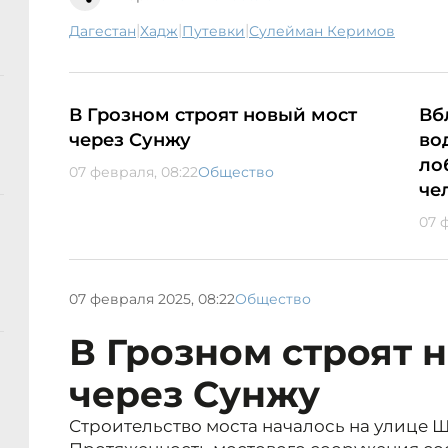
|
|
|
Дагестан
хадж
путевки
Сулейман Керимов
В Грозном строят новый мост
Вб
через Сунжу
во
ло
07 февраля, 08:22
Общество
че
07 
07 февраля 2025, 08:22
Общество
В Грозном строят 
через Сунжу
Строительство моста началось на улице 