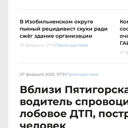
В Изобильненском округе
Ко
пьяный рецидивист скуки ради
со
сжёг здание организации
оч
ГА
07 февраля, 07:19
Происшествия
07 
07 февраля 2025, 07:51
Происшествия
Вблизи Пятигорска
водитель спровоц
лобовое ДТП, пост
человек