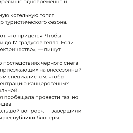
 зрелище одновременно и
тную котельную топят
 туристического сезона.
ют, что придётся. Чтобы
 до 17 градусов тепла. Если
ектричество», — пишут
 последствиях чёрного снега
в, приезжающих на внесезонный
ым специалистом, чтобы
центрацию канцерогенных
ельной.
 пообещала провести газ, но
видев
ольшой вопрос», — завершили
м республики блогеры.