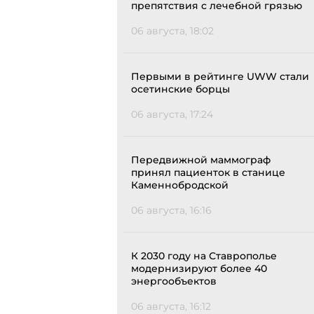
препятствия с лечебной грязью
06 августа, 18:02
Первыми в рейтинге UWW стали
осетинские борцы
06 августа, 17:24
Передвижной маммограф
принял пациенток в станице
Каменнобродской
06 августа, 16:16
К 2030 году на Ставрополье
модернизируют более 40
энергообъектов
06 августа, 16:12