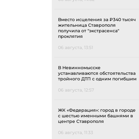
Вместо исцеления за ₽340 тысяч
жительница Ставрополя
получила от "экстрасенса"
проклятия
06 августа, 13:51
В Невинномысске
устанавливаются обстоятельства
тройного ДТП с одним погибшим
06 августа, 12:57
ЖК «Федерация»: город в городе
с шестью именными башнями в
центре Ставрополя
06 августа, 11:33