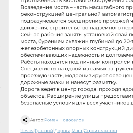
Протяженность мостового сооружения сос
Возведение моста – часть масштабного про
реконструкцией центральной автомагист
подразумевается расширение проезжей ча
движения, строительство надземного пер
Сейчас рабочие заняты установкой свай 
моста, бурением скважин глубиной до 20-т
железобетонных опорных конструкций ди
обеспечивающих надежность и долговечн
Работы находятся под личным контролем г
Специалисты на одной из самых загружен
проезжую часть, модернизируют освещен
дорожные знаки и нанесут разметку.
Дорога ведет в центр города, проходя вд
объектов. Расширение улицы предостави
безопасные условия для всех участников
Автор:
Роман Новоселов
|
|
|
|
Чечня
Грозный
дорога
мост
строительство