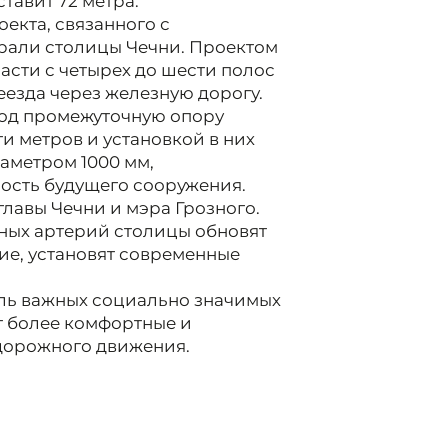
тавит 72 метра.
екта, связанного с
рали столицы Чечни. Проектом
сти с четырех до шести полос
еезда через железную дорогу.
под промежуточную опору
и метров и установкой в них
аметром 1000 мм,
ость будущего сооружения.
лавы Чечни и мэра Грозного.
ных артерий столицы обновят
ие, установят современные
оль важных социально значимых
т более комфортные и
 дорожного движения.