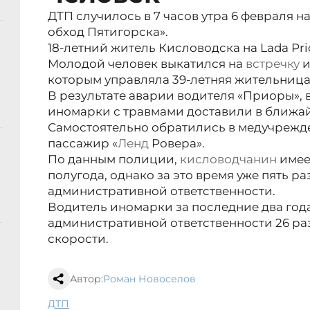
ДТП случилось в 7 часов утра 6 февраля н
обход Пятигорска».
18-летний житель Кисловодска на Lada Pri
Молодой человек выкатился на
встречку
и
которым управляла 39-летняя жительница
В результате аварии водителя «Приоры»,
иномарки с травмами доставили в ближа
Самостоятельно обратились в медучрежд
пассажир «
Ленд
Ровера».
По данным полиции,
кисловодчанин
имее
полугода, однако за это время уже пять р
административной ответственности.
Водитель иномарки за последние два год
административной ответственности 26 ра
скорости.
Автор:
Роман Новоселов
ДТП