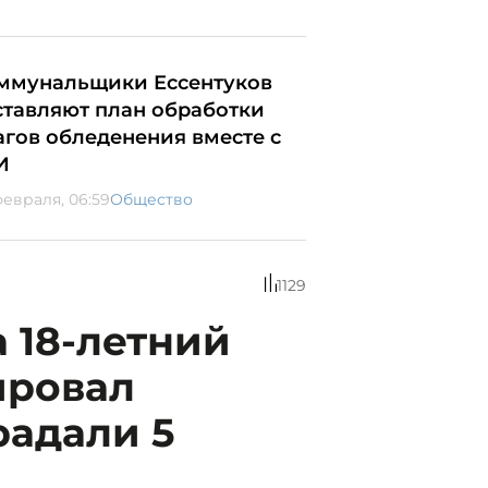
ммунальщики Ессентуков
ставляют план обработки
агов обледенения вместе с
И
февраля, 06:59
Общество
1129
 18-летний
ировал
радали 5