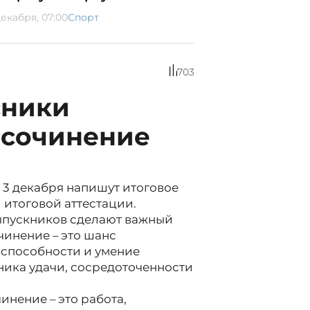
декабря, 07:00
Спорт
703
сники
 сочинение
в 3 декабря напишут итоговое
 итоговой аттестации.
выпускников сделают важный
чинение – это шанс
способности и умение
ика удачи, сосредоточенности
инение – это работа,