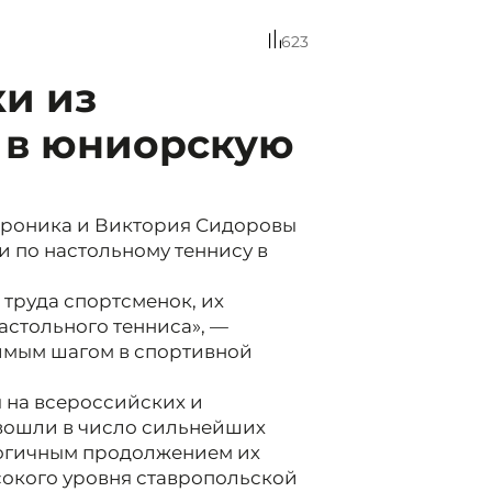
623
и из
 в юниорскую
ероника и Виктория Сидоровы
 по настольному теннису в
 труда спортсменок, их
астольного тенниса», —
имым шагом в спортивной
 на всероссийских и
 вошли в число сильнейших
логичным продолжением их
сокого уровня ставропольской