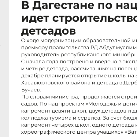
В Дагестане по на
идет строительство
детсадов
О ходе модернизации образовательной и
премьеру правительства РД Абдулмусли
руководитель республиканского минобрна
С начала года построено и введено в эксп
и четыре детсада, рассчитанных на посещ
декабре планируется открытие школы на 3
Хасавюртовского района и детсада в Дерб
Бучаев.
По словам министра, продолжается строит
садов. По нацпроектам «Молодежь и дети»
капремонт девяти школ, двух детсадов и 
колледжа туризма и сервиса. За счет бю
капремонт четырёх школ, одного детсада
хореографического центра учащихся «Ват