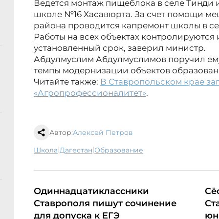
Ведется монтаж пищеблока в селе Тинди и
школе №16 Хасавюрта. За счет помощи ме
района проводится капремонт школы в се
Работы на всех объектах контролируются 
установленный срок, заверил министр.
Абдулмуслим Абдулмуслимов поручил ем
темпы модернизации объектов образовани
Читайте также:
В Ставропольском крае за
«Агропрофессионалитет»
.
Автор:
Алексей Петров
|
|
школа
Дагестан
образование
Одиннадцатиклассники
Сё
Ставрополя пишут сочинение
Ст
для допуска к ЕГЭ
юн