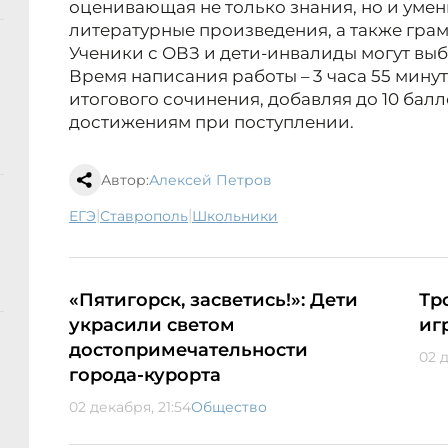
оценивающая не только знания, но и уме
литературные произведения, а также грам
Ученики с ОВЗ и дети-инвалиды могут вы
Время написания работы – 3 часа 55 минут.
итогового сочинения, добавляя до 10 бал
достижениям при поступлении.
Автор:
Алексей Петров
|
|
ЕГЭ
Ставрополь
школьники
«Пятигорск, засветись!»: Дети
Тр
украсили светом
иг
достопримечательности
02 
города-курорта
02 декабря, 21:54
Общество