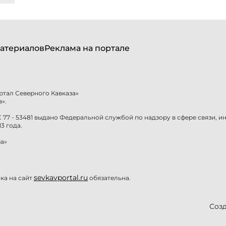
атериалов
Реклама на портале
ртал Северного Кавказа»
».
77 - 53481 выдано Федеральной службой по надзору в сфере связи, 
3 года.
а»
sevkavportal.ru
а на сайт
обязательна.
Созд