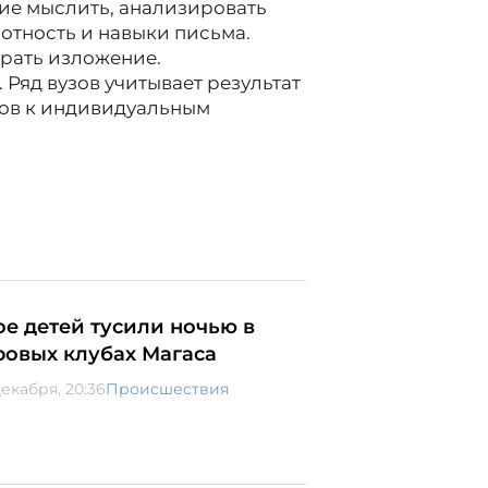
ние мыслить, анализировать
отность и навыки письма.
брать изложение.
 Ряд вузов учитывает результат
лов к индивидуальным
ое детей тусили ночью в
ровых клубах Магаса
декабря, 20:36
Происшествия