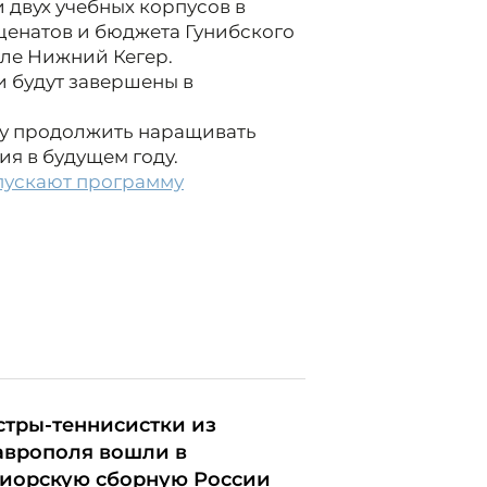
 двух учебных корпусов в
ценатов и бюджета Гунибского
ле Нижний Кегер.
и будут завершены в
у продолжить наращивать
я в будущем году.
пускают программу
стры-теннисистки из
аврополя вошли в
иорскую сборную России