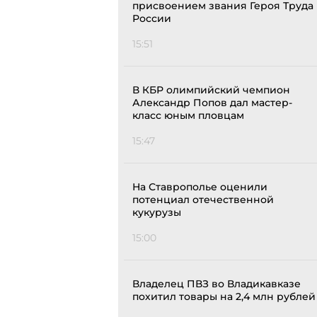
присвоением звания Героя Труда
России
15:51
В КБР олимпийский чемпион
Александр Попов дал мастер-
класс юным пловцам
15:47
На Ставрополье оценили
потенциал отечественной
кукурузы
15:00
Владелец ПВЗ во Владикавказе
похитил товары на 2,4 млн рублей