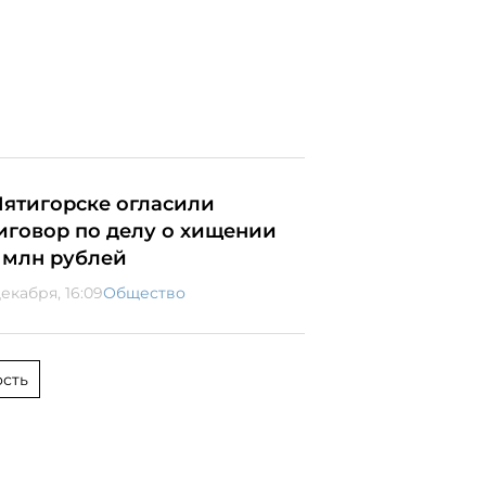
Пятигорске огласили
иговор по делу о хищении
7 млн рублей
декабря, 16:09
Общество
сть