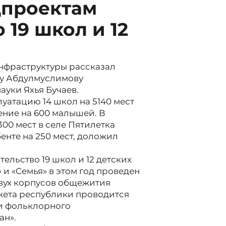
цпроектам
 19 школ и 12
нфраструктуры рассказал
му Абдулмуслимову
уки Яхья Бучаев.
луатацию 14 школ на 5140 мест
ение на 600 малышей. В
00 мест в селе Пятилетка
енте на 250 мест, доложил
ельство 19 школ и 12 детских
 и «Семья» в этом год проведен
двух корпусов общежития
джета республики проводится
 и фольклорного
ан».