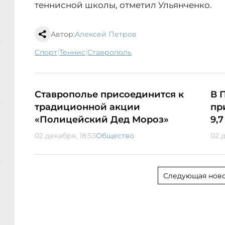
теннисной школы, отметил Ульянченко.
Автор:
Алексей Петров
|
|
спорт
теннис
Ставрополь
Ставрополье присоединится к
В 
традиционной акции
пр
«Полицейский Дед Мороз»
9,
02 декабря, 18:53
Общество
02 
Следующая ново