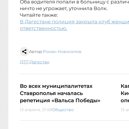
Оба водителя попали в больницу с разли
ничто не угрожает, уточнила Волк.
Читайте также:
В Дагестане полиция закрыла клуб женщ
ответственностью.
Автор:
Роман Новоселов
|
ДТП
Дагестан
Во всех муниципалитетах
Ка
Ставрополья началась
Ки
репетиция «Вальса Победы»
оп
13 апреля, 21:49
Общество
13 а