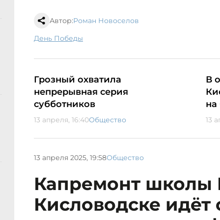
Автор:
Роман Новоселов
День Победы
Грозный охватила
В 
непрерывная серия
Ки
субботников
на
13 апреля, 16:40
Общество
13 а
13 апреля 2025, 19:58
Общество
Капремонт школы 
Кисловодске идёт 