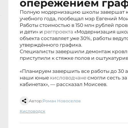
опережением гра
Полную модернизацию школы завершат к 
учебного года, пообещал мэр Евгений Мо
Работы стоимостью в 150 млн рублей про
и дети» и
регпроекта
«Модернизация школ
объекта составляет уже 30%, работы веду
утверждённого графика.
Специалисты завершили демонтаж кровли
приступили к стяжке полов и оштукатурив
«Планируем завершить все работы до 30 ав
наши юные
кисловодчане
смогли сесть за
кабинетах», — рассказал Моисеев.
Автор:
Роман Новоселов
Кисловодск