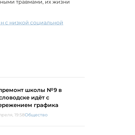
чными травмами, их жизни
ин с низкой социальной
премонт школы №9 в
словодске идёт с
ережением графика
преля, 19:58
Общество