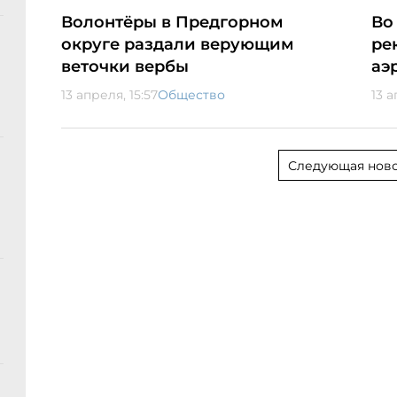
Волонтёры в Предгорном
Во
округе раздали верующим
ре
веточки вербы
аэ
13 апреля, 15:57
Общество
13 а
Следующая ново