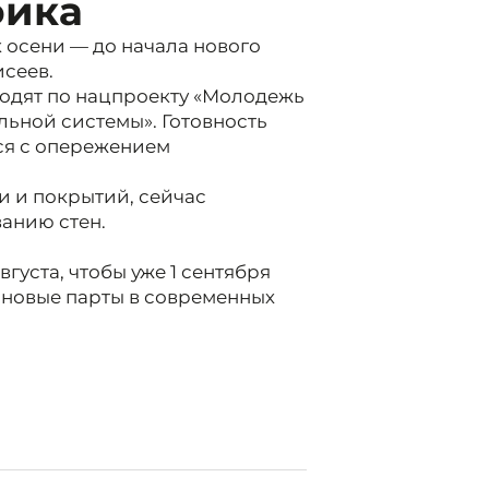
фика
осени — до начала нового
исеев.
водят по нацпроекту «Молодежь
ьной системы». Готовность
тся с опережением
 и покрытий, сейчас
анию стен.
густа, чтобы уже 1 сентября
 новые парты в современных