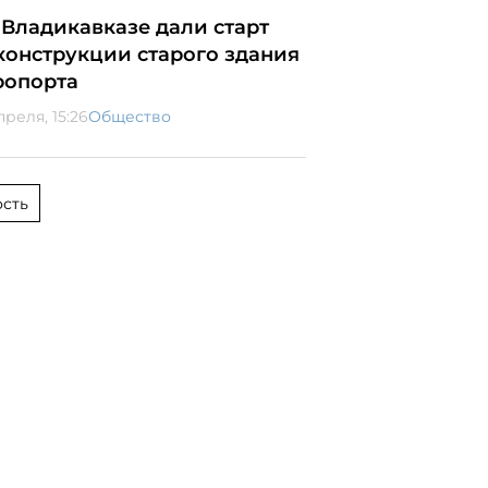
 Владикавказе дали старт
конструкции старого здания
ропорта
преля, 15:26
Общество
сть