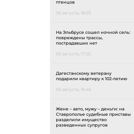
птенцов
05 августа, 18:03
На Эльбрусе сошел ночной сель:
повреждены трассы,
пострадавших нет
05 августа, 17:05
Дагестанскому ветерану
подарили квартиру к 102-летию
05 августа, 16:46
Жене – авто, мужу – деньги: на
Ставрополье судебные приставы
разделили имущество
разведенных супругов