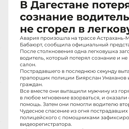
В Дагестане поте
сознание водитель
не сгорел в легко
Авария произошла на трассе Астрахань-М
Бабаюрт, сообщила официальный предст
После столкновения одна легковушка заго
водитель, который потерял сознание и не
салон.
Пострадавшего в последнюю секунду выта
прапорщик полиции Биярслан Умаханов 
граждан.
Все вместе они вытащили мужчину из гор
в любое мгновение взорваться, и оказал
помощь. Затем они помогли водителю вт
Чудесное спасение из огня пострадавших
полицейского с помощниками зафиксиро
видеорегистратора.