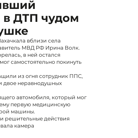
рявший
 в ДТП чудом
вушке
ахачкала вблизи села
авитель МВД РФ Ирина Волк.
релась, в ней остался
 мог самостоятельно покинуть
щили из огня сотрудник ППС,
и двое неравнодушных
ящего автомобиля, который мог
и ему первую медицинскую
орой машины.
 и решительные действия
вала камера