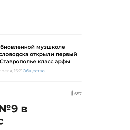
обновленной музшколе
словодска открыли первый
 Ставрополье класс арфы
преля, 16:21
Общество
657
№9 в
с