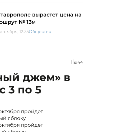
Ставрополе вырастет цена на
ршрут № 13м
ентября, 12:35
Общество
944
ный джем» в
 3 по 5
октября пройдет
ый яблоку.
октября пройдет
ый яблоку.