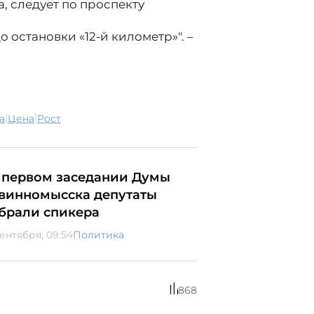
, следует по проспекту
 остановки «12-й километр»". –
|
|
а
цена
рост
 первом заседании Думы
винномысска депутаты
брали спикера
сентября, 09:54
Политика
868