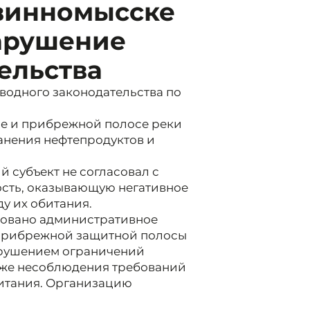
винномысске
арушение
ельства
водного законодательства по
не и прибрежной полосе реки
анения нефтепродуктов и
 субъект не согласовал с
сть, оказывающую негативное
у их обитания.
овано административное
 прибрежной защитной полосы
арушением ограничений
акже несоблюдения требований
битания. Организацию