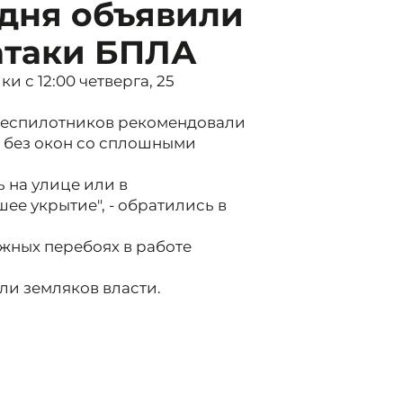
удня объявили
атаки БПЛА
 с 12:00 четверга, 25
 беспилотников рекомендовали
х без окон со сплошными
ь на улице или в
ее укрытие", - обратились в
жных перебоях в работе
али земляков власти.