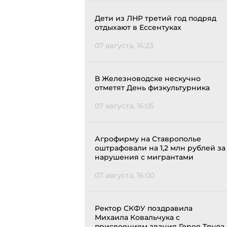
Дети из ЛНР третий год подряд
отдыхают в Ессентуках
07 августа, 16:23
В Железноводске нескучно
отметят День физкультурника
07 августа, 16:05
Агрофирму на Ставрополье
оштрафовали на 1,2 млн рублей за
нарушения с мигрантами
07 августа, 16:00
Ректор СКФУ поздравила
Михаила Ковальчука с
присвоением звания Героя Труда