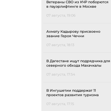
Ветераны СВО из КЧР поборются
в пауэрлифтинге в Москве
07 августа, 19:06
Ахмату Кадырову присвоено
звание Героя Чечни
07 августа, 18:13
В Дагестане ищут подрядчика для
северного обхода Махачкалы
07 августа, 17:54
В Ингушетии поддержат 11
проектов развития туризма
07 августа, 17:15