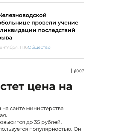
Железноводской
рбольнице провели учение
 ликвидации последствий
рыва
ентября, 11:16
Общество
1007
стет цена на
 на сайте министерства
ая.
повысится до 35 рублей.
 пользуется популярностью. Он