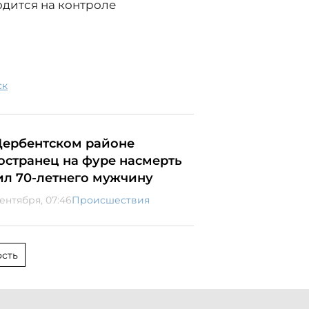
дится на контроле
ск
Дербентском районе
остранец на фуре насмерть
ил 70-летнего мужчину
сентября, 07:46
Происшествия
сть