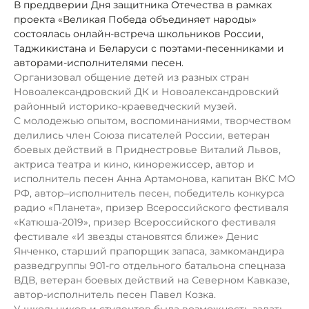
В преддверии Дня защитника Отечества в рамках
проекта «Великая Победа объединяет народы»
состоялась онлайн-встреча школьников России,
Таджикистана и Беларуси с поэтами-песенниками и
авторами-исполнителями песен.
Организ
овал общение детей из разных стран
Новоалександровский ДК
и
Новоалександровский
районный историко-краеведческий музей.
С молодежью
опытом, воспоминаниями, творчеством
делились
член Союза писателей России, ветеран
боевых действий в Приднестровь
е
Виталий Львов,
актриса театра и кино, кинорежиссер, автор и
исполнитель песен
Анна Артамонова,
капитан ВКС МО
РФ, автор–исполнитель песен, победитель конкурса
радио «Планета», призер Всероссийского фестиваля
«Катюша-2019», призер Всероссийского фестиваля
фестивале «И звезды становятся ближе»
Денис
Янченко
, старший прапорщик запаса, замкомандира
разведгруппы 901-го отдельного батальона спецназа
ВДВ, ветеран боевых действий на Северном Кавказе,
автор-исполнитель песен
Павел Козка.
У школьников и студентов была возможность задать