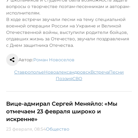
в
опросы о творчестве поэтам-песенникам
и
авторам-
исполнителям.
В ходе встречи з
вучали песни
на тему
специальн
ой
военн
ой
операци
и
России на Украине и Велик
ой
Отечественн
ой
войн
ы
, выступили родители бойцов,
отдавших жизнь з
а
Отечество,
звучали
поздравления
с Днем защитника Отечества.
Автор:
Роман Новоселов
Ставрополье
Новоалександровск
встреча
песни
поэзия
СВО
Вице-адмирал Сергей Меняйло: «Мы
отмечаем 23 февраля широко и
искренне»
23 февраля, 08:54
Общество