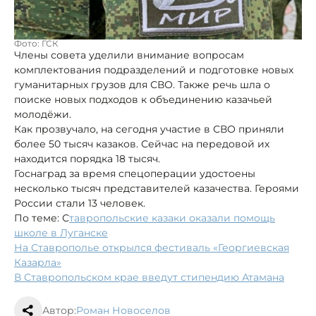
Фото: ГСК
Члены совета уделили внимание вопросам
комплектования подразделений и подготовке новых
гуманитарных грузов для СВО. Также речь шла о
поиске новых подходов к объединению казачьей
молодёжи.
Как прозвучало, на сегодня участие в СВО приняли
более 50 тысяч казаков. Сейчас на передовой их
находится порядка 18 тысяч.
Госнаград за время спецоперации удостоены
несколько тысяч представителей казачества. Героями
России стали 13 человек.
По теме: С
тавропольские казаки оказали помощь
школе в Луганске
На Ставрополье открылся фестиваль «Георгиевская
Казарла»
В Ставропольском крае введут стипендию Атамана
Автор:
Роман Новоселов