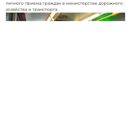
личного приема граждан в министерстве дорожного
хозяйства и транспорта.
Фото: ПСК
Так, контроль и надзор осуществлены по
межмуниципальному маршруту № 131, в Грачевском
округе и в Ставрополе.
В проверяемый период времени специалисты
миндора нарушений утвержденного расписания не
выявили.
Кроме того, проверены межмуниципальные