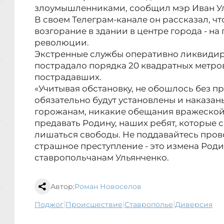
злоумышленниками, сообщил мэр Иван Ул
В своем Телеграм-канале он рассказал, чт
возгорание в здании в центре города - н
революции.
Экстренные службы оперативно ликвидир
пострадало порядка 20 квадратных метро
пострадавших.
«Учитывая обстановку, не обошлось без 
обязательно будут установлены и наказа
горожанам, никакие обещания вражеской с
предавать Родину, наших ребят, которые с
лишаться свободы. Не поддавайтесь пров
страшное преступление - это измена Роди
ставропольчанам Ульянченко.
Автор:
Роман Новоселов
|
|
|
поджог
происшествие
Ставрополье
диверсия