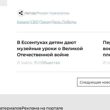
Автор:
Роман Новоселов
|
|
|
казаки
СВО
парад
День Победы
В Ессентуках детям дают
Пе
музейные уроки о Великой
во
Отечественной войне
пл
21 марта, 18:01
Общество
21 м
Следующая ново
атериалов
Реклама на портале