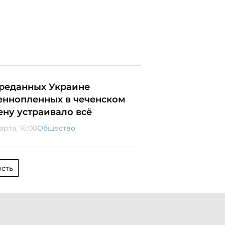
реданных Украине
еннопленных в чеченском
ену устраивало всё
арта, 16:00
Общество
сть