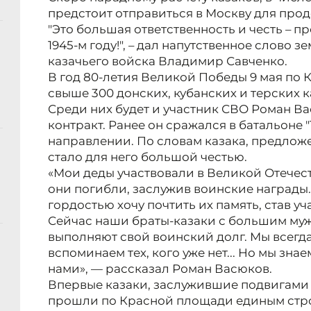
предстоит отправиться в Москву для прод
"Это большая ответственность и честь – п
1945-м году!", – дал напутственное слово 
казачьего войска Владимир Савченко.
В год 80-летия Великой Победы 9 мая по
свыше 300 донских, кубанских и терских к
Среди них будет и участник СВО Роман В
контракт. Ранее он сражался в батальоне 
направлении. По словам казака, предложе
стало для него большой честью.
«Мои деды участвовали в Великой Отечес
они погибли, заслужив воинские награды.
гордостью хочу почтить их память, став у
Сейчас наши браты-казаки с большим му
выполняют свой воинский долг. Мы всегда
вспоминаем тех, кого уже нет... Но мы зна
нами», — рассказал Роман Васюков.
Впервые казаки, заслужившие подвигами 
прошли по Красной площади единым строе