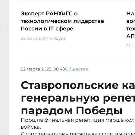
Эксперт РАНХиГС о
На
технологическом лидерстве
во
России в IT-сфере
те
АП
22 марта, 07:16
Наука
21 м
22 марта 2025, 08:48
Общество
Ставропольские к
генеральную репе
парадом Победы
Прошла финальная репетиция марша коло
войска.
Скоро парадному расчёту казаков, в числ