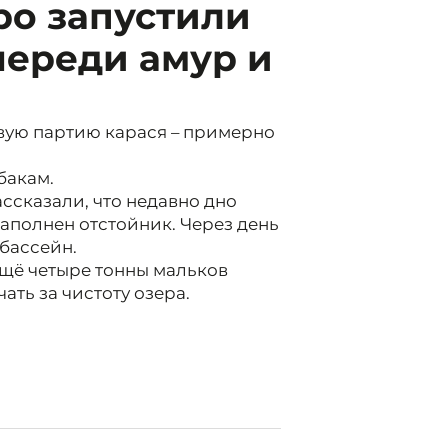
ро запустили
очереди амур и
рвую партию карася – примерно
бакам.
ссказали, что недавно дно
наполнен отстойник. Через день
 бассейн.
 ещё четыре тонны мальков
ать за чистоту озера.