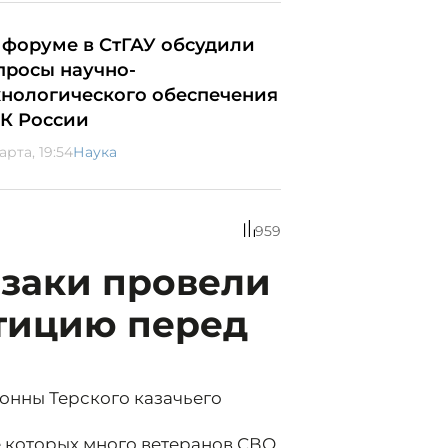
 форуме в СтГАУ обсудили
просы научно-
хнологического обеспечения
К России
арта, 19:54
Наука
959
азаки провели
тицию перед
нны Терского казачьего
е которых много ветеранов СВО,