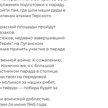
олжения подготовки к параду.
ройти там, где шли наши деды в
землякам атаман Терского
 Красной площади пройдут
азаков.
асюков, недавно завершивший
"Терек" на Луганском
ние принять участие в параде
твенной войне. К сожалению,
 Конечно же, я с большой
частником парада в столице.
жеством на передовой
 молимся за наших ребят,
ем твёрдо — победа будет за
и воинской доблестью,
м 24 июня 1945 года.