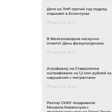
Дети из ЛНР третий год подряд
отдыхают в Ессентуках
07 августа, 16:23
В Железноводске нескучно
отметят День физкультурника
07 августа, 16:05
Агрофирму на Ставрополье
оштрафовали на 1,2 млн рублей за
нарушения с мигрантами
07 августа, 16:00
Ректор СКФУ поздравила
Михаила Ковальчука с
присвоением звания Героя Труда