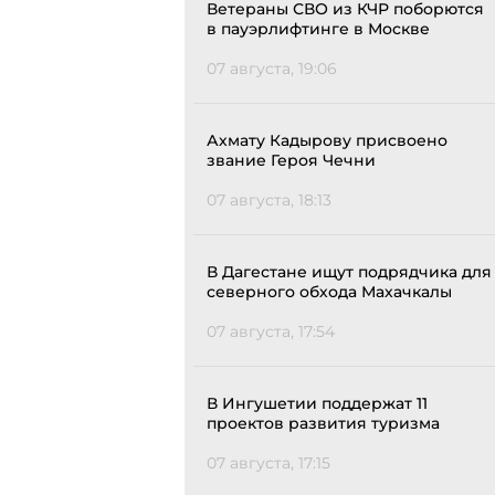
Ветераны СВО из КЧР поборются
в пауэрлифтинге в Москве
07 августа, 19:06
Ахмату Кадырову присвоено
звание Героя Чечни
07 августа, 18:13
В Дагестане ищут подрядчика для
северного обхода Махачкалы
07 августа, 17:54
В Ингушетии поддержат 11
проектов развития туризма
07 августа, 17:15