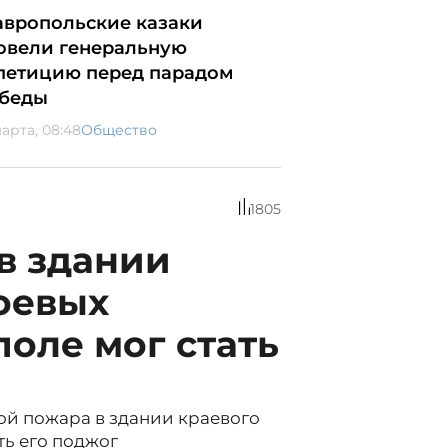
авропольские казаки
овели генеральную
петицию перед парадом
беды
марта, 08:48
Общество
1805
в здании
оевых
поле мог стать
ой пожара в здании краевого
ть его поджог