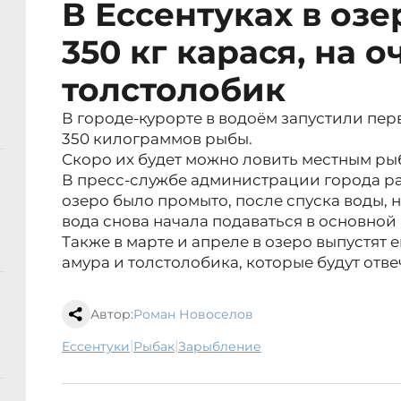
В Ессентуках в озе
350 кг карася, на 
толстолобик
В городе-курорте в водоём запустили пе
350 килограммов рыбы.
Скоро их будет можно ловить местным ры
В пресс-службе администрации города ра
озеро было промыто, после спуска воды, 
вода снова начала подаваться в основной
Также в марте и апреле в озеро выпустят
амура и толстолобика, которые будут отвеч
Автор:
Роман Новоселов
|
|
Ессентуки
рыбак
зарыбление