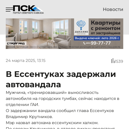
Новости
24 марта 2025, 13:15
1539
В Ессентуках задержали
автовандала
Мужчина, «тренировавший» выносливость
автомобиля на городских тумбах, сейчас находится в
отделении ГАИ.
О задержании вандала сообщил глава Ессентуков
Владимир Крутников.
Мэр назвал автохама ессентукским халком.
По словам Крутникова, в отделе лихачу предстоит