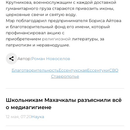
Крутникова, военнослужащим с каждой доставкой
гуманитарного груза стараются привозить иконы,
церковные свечи и святую воду.
Мэр поблагодарил предпринимателя Бориса Айтова
и благотворительный фонд его имени, который
профинансировал акцию с
приобретением
религиозной
литературы, за
патриотизм и неравнодушие.
Автор:
Роман Новоселов
благотворительность
Ессентукская
Ессентуки
СВО
Ставрополье
Школьникам Махачкалы разъяснили всё
о медиагигиене
12 мая, 07:20
Наука