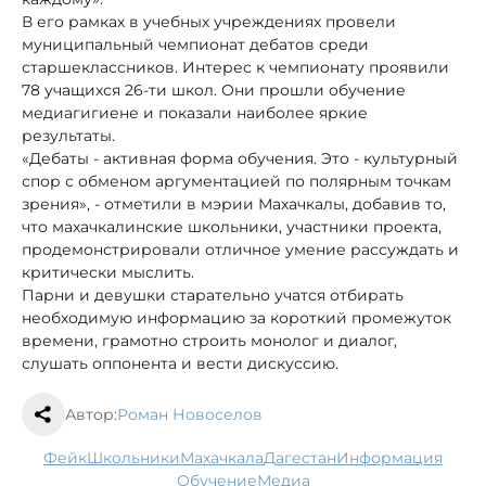
В его рамках в учебных учреждениях провели
муниципальный чемпионат дебатов среди
старшеклассников. Интерес к чемпионату проявили
78 учащихся 26-ти школ. Они прошли обучение
медиагигиене и показали наиболее яркие
результаты.
«Дебаты - активная форма обучения. Это - культурный
спор с обменом аргументацией по полярным точкам
зрения», - отметили в мэрии Махачкалы, добавив то,
что махачкалинские школьники, участники проекта,
продемонстрировали отличное умение рассуждать и
критически мыслить.
Парни и девушки старательно учатся отбирать
необходимую информацию за короткий промежуток
времени, грамотно строить монолог и диалог,
слушать оппонента и вести дискуссию.
Автор:
Роман Новоселов
фейк
школьники
Махачкала
Дагестан
информация
обучение
медиа