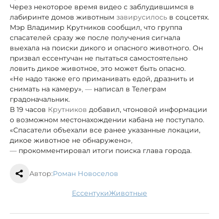
Через некоторое время видео с заблудившимся в
лабиринте домов животным
завирусилось
в соцсетях.
Мэр Владимир Крутников сообщил, что группа
спасателей сразу же после получения сигнала
выехала на поиски дикого и опасного животного. Он
призвал ессентучан не пытаться самостоятельно
ловить дикое животное, это может быть опасно.
«Не надо также его приманивать едой, дразнить и
снимать на камеру»
, —
написал в Телеграм
градоначальник.
В 19 часов
Крутников
добавил, что
новой информации
о возможном местонахождении кабана не поступало.
«Спасатели объехали все ранее указанные локации,
дикое животное не обнаружено»
,
—
прокомментировал итоги поиска глава города.
Автор:
Роман Новоселов
Ессентуки
животные