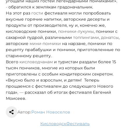
угощали наших гостей легендарными пончиками!»
,
-
обратился к землякам градоначальник.
На этот раз
гости
фестиваля могли попробовать
вкусные горячие напитки, авторские десерты и
продукты от производителя, ну и, конечно же,
кисловодские пончики,
пончики-лукумы
, пончики с
сахарной пудрой, различными
топпингами
,
донатсы
,
авторские
мини-пончики
на нарзане, пончики по
рецепту прабабушки и пончики, приготовленные по
старинному рецепту.
Всего
кисловодчанам
и туристам раздали более 15
тысяч пончиков, многие из которых были
приготовлены с особым кондитерским секретом.
«Вкусно было и взрослым, и детям! Теперь
прощаемся с фестивалем до следующего Нового
года»
, —
рассказал об итогах фестиваля Евгений
Моисеев.
Автор:
Роман Новоселов
Кисловодск
фестиваль