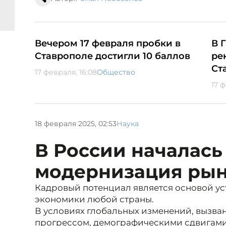
Вечером 17 февраля пробки в
В 
Ставрополе достигли 10 баллов
ре
Ст
17 февраля, 16:08
Общество
17 ф
18 февраля 2025, 02:53
Наука
В России началась
модернизация рын
Кадровый потенциал является основой ус
экономики любой страны.
В условиях глобальных изменений, вызва
прогрессом, демографическими сдвигам