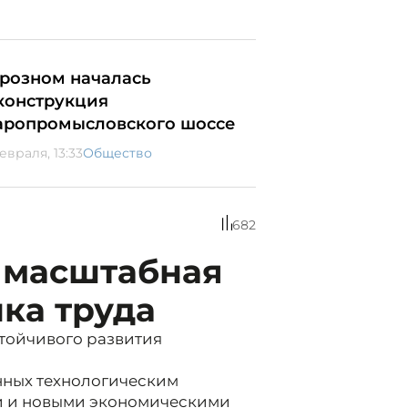
Грозном началась
конструкция
аропромысловского шоссе
евраля, 13:33
Общество
682
 масштабная
ка труда
тойчивого развития
нных технологическим
и и новыми экономическими