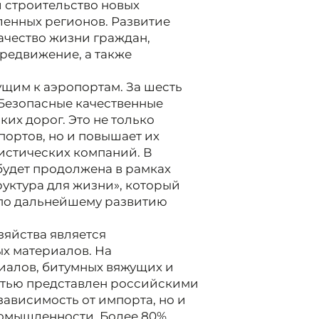
 строительство новых
ленных регионов. Развитие
ачество жизни граждан,
редвижение, а также
ущим к аэропортам. За шесть
Безопасные качественные
ких дорог. Это не только
портов, но и повышает их
истических компаний. В
будет продолжена в рамках
уктура для жизни», который
 по дальнейшему развитию
яйства является
х материалов. На
иалов, битумных вяжущих и
стью представлен российскими
зависимость от импорта, но и
ромышленности. Более 80%