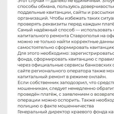
Этот случай — далеко не единичный. Зло
способы обмана, пользуясь доверчивость
поддельные квитанции, сайты и рассылк
организаций. Чтобы избежать таких ситу
проверять реквизиты перед каждым плат
Самый надёжный способ — использовать
капитального ремонта Ставрополья на офи
можно не только найти корректные данные
самостоятельно сформировать квитанцию
Для этого необходимо: зарегистрироватьс
фонда, сформировать квитанцию с прави
через официальные сервисы банковских о
сайте регионального оператора также мо
капитальный ремонт в режиме онлайн.
Если собственник заподозрил, что средс
мошенникам, следует немедленно обратит
проведён платёж, с заявлением о возврате
операции можно оспорить. Также необход
полицию о факте мошенничества
Генеральный директор краевого фонда ка