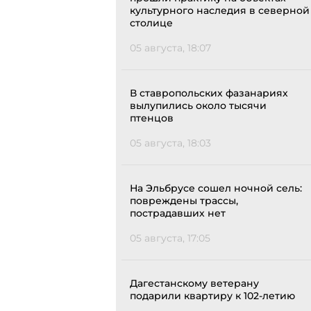
культурного наследия в северной
столице
05 августа, 18:07
В ставропольских фазанариях
вылупились около тысячи
птенцов
05 августа, 18:03
На Эльбрусе сошел ночной сель:
повреждены трассы,
пострадавших нет
05 августа, 17:05
Дагестанскому ветерану
подарили квартиру к 102-летию