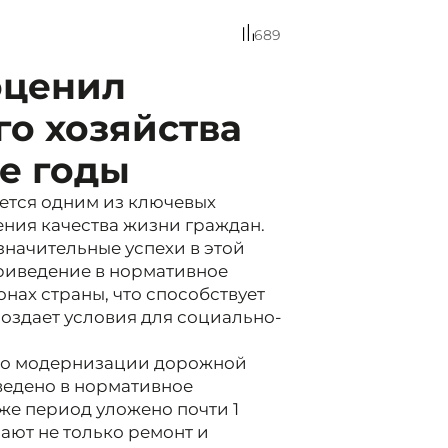
689
оценил
о хозяйства
е годы
ется одним из ключевых
ния качества жизни граждан.
значительные успехи в этой
приведение в нормативное
онах страны, что способствует
оздает условия для социально-
 по модернизации дорожной
ведено в нормативное
т же период уложено почти 1
чают не только ремонт и