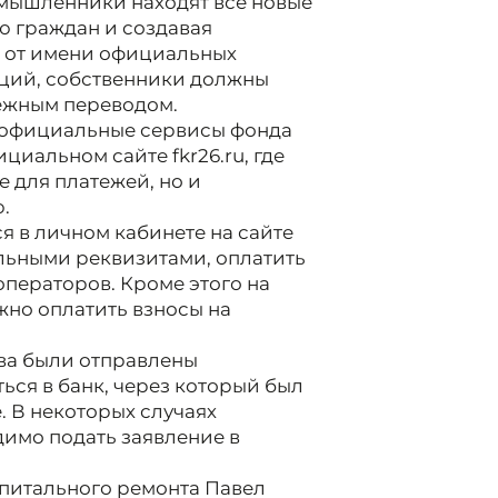
умышленники находят всё новые
ю граждан и создавая
и от имени официальных
аций, собственники должны
ёжным переводом.
 официальные сервисы фонда
циальном сайте fkr26.ru, где
 для платежей, но и
.
я в личном кабинете на сайте
льными реквизитами, оплатить
ператоров. Кроме этого на
жно оплатить взносы на
тва были отправлены
ься в банк, через который был
. В некоторых случаях
имо подать заявление в
питального ремонта Павел