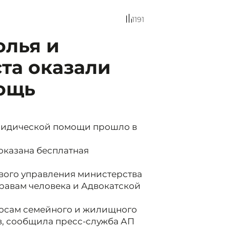
1191
олья и
та оказали
ощь
ридической помощи прошло в
оказана бесплатная
вого управления министерства
равам человека и Адвокатской
осам семейного и жилищного
в, сообщила пресс-служба АП