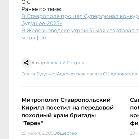
СК.
Ранее по теме:
В Ставрополе прошел Суперфинал конкурс
будущее-2025»
В Железноводске утром 31 мая стартовал
марафон
Автор:
Алексей Петров
|
|
Ольга Руденко
Адвокатская палата СК
адвокатура
Митрополит Ставропольский
Св
Кирилл посетил на передовой
по
походный храм бригады
ко
"Терек"
фи
29 июня, 22:05
Общество
29 и