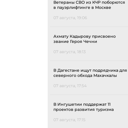
Ветераны СВО из КЧР поборются
в пауэрлифтинге в Москве
07 августа, 19:06
Ахмату Кадырову присвоено
звание Героя Чечни
07 августа, 18:13
В Дагестане ищут подрядчика для
северного обхода Махачкалы
07 августа, 17:54
В Ингушетии поддержат 11
проектов развития туризма
07 августа, 17:15