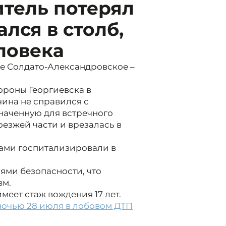
итель потерял
лся в столб,
ловека
ссе Солдато-Александровское –
тороны Георгиевска в
ина не справился с
значенную для встречного
оезжей части и врезалась в
мами госпитализировали в
ями безопасности, что
вм.
меет стаж вождения 17 лет.
ночью 28 июля в лобовом ДТП