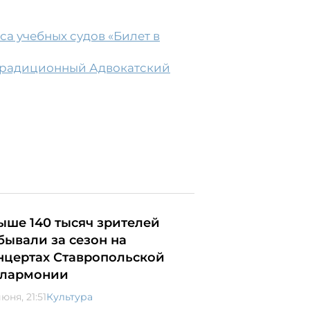
а учебных судов «Билет в
 традиционный Адвокатский
ыше 140 тысяч зрителей
бывали за сезон на
нцертах Ставропольской
лармонии
юня, 21:51
Культура