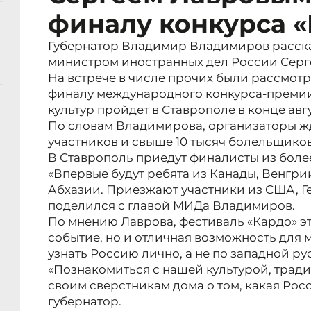
финалу конкурса 
Губернатор Владимир Владимиров рассказ
министром иностранных дел России Серг
На встрече в числе прочих были рассмотр
финалу международного конкурса-премии
культур пройдет в Ставрополе в конце авгу
По словам Владимирова, организаторы жд
участников и свыше 10 тысяч болельщиков
В Ставрополь приедут финалисты из более
«Впервые будут ребята из Канады, Венгрии
Абхазии. Приезжают участники из США, Г
поделился с главой МИДа Владимиров.
По мнению Лаврова, фестиваль «Кардо» эт
событие, но и отличная возможность для 
узнать Россию лично, а не по западной р
«Познакомиться с нашей культурой, трад
своим сверстникам дома о том, какая Рос
губернатор.