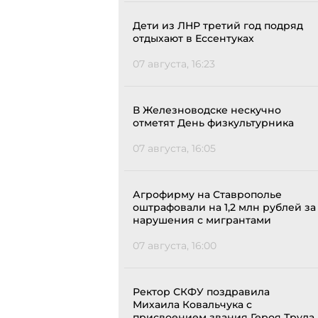
Дети из ЛНР третий год подряд
отдыхают в Ессентуках
07 августа, 16:23
В Железноводске нескучно
отметят День физкультурника
07 августа, 16:05
Агрофирму на Ставрополье
оштрафовали на 1,2 млн рублей за
нарушения с мигрантами
07 августа, 16:00
Ректор СКФУ поздравила
Михаила Ковальчука с
присвоением звания Героя Труда