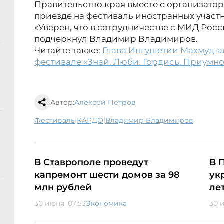
Правительство края вместе с организато
приезде на фестиваль иностранных участ
«Уверен, что в сотрудничестве с МИД Росс
подчеркнул Владимир Владимиров.
Читайте также:
Глава Ингушетии Махмуд-а
фестивале «Знай. Люби. Гордись. Приумн
Автор:
Алексей Петров
|
|
фестиваль
КАРДО
Владимир Владимиров
В Ставрополе проведут
В 
капремонт шести домов за 98
ук
млн рублей
ле
30 июня, 07:53
Экономика
30 и