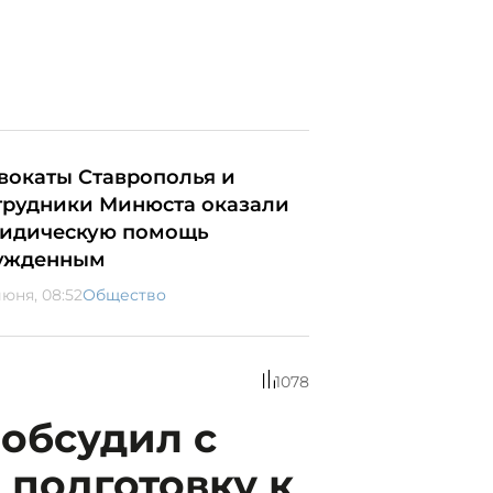
вокаты Ставрополья и
трудники Минюста оказали
идическую помощь
ужденным
июня, 08:52
Общество
1078
 обсудил с
подготовку к