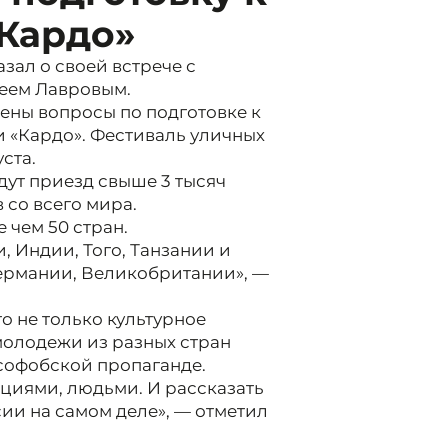
«Кардо»
ал о своей встрече с
еем Лавровым.
ены вопросы по подготовке к
 «Кардо». Фестиваль уличных
ста.
ут приезд свыше 3 тысяч
 со всего мира.
 чем 50 стран.
, Индии, Того, Танзании и
ермании, Великобритании», —
о не только культурное
молодежи из разных стран
усофобской пропаганде.
ициями, людьми. И рассказать
сии на самом деле», — отметил