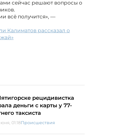
рами сейчас решают вопросы о
ников.
ии всё получится», —
ли Калиматов рассказал о
ожай»
Пятигорске рецидивистка
рала деньги с карты у 77-
тнего таксиста
юня, 01:18
Происшествия