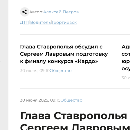
Автор:
Алексей Петров
|
|
ДТП
водитель
Георгиевск
Глава Ставрополья обсудил с
Ад
Сергеем Лавровым подготовку
со
к финалу конкурса «Кардо»
юр
ос
30 июня, 09:10
Общество
30 
30 июня 2025, 09:10
Общество
Глава Ставрополья
Сергеем Лавровым 