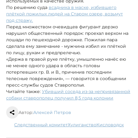
используемых в качестве оружия.
По решению суда
всадника в маске, избившего
плёткой пожилых людей на Старом озере, возьмут
под стражу.
Перед множеством очевидцев фигурант дерзко
нарушил общественный порядок: проехал верхом на
лошади по пешеходной дорожке. Пожилая пара
сделала ему замечание - мужчина избил их плёткой
по лицу, рукам и предпрелечью.
«Держа в правой руке плётку, умышленно нанёс ею
не менее одного удара в область головы
потерпевших гр. В. и В., причинив последним
телесные повреждения», — говорится в сообщении
пресс-службы судов Ставрополья.
Читайте также:
Убивший соседа из-за непривязанной
собаки ставрополец получил 8,5 года колонии
Автор:
Алексей Петров
следственный комитет
хулиганство
Кисловодск