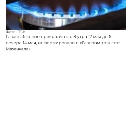
Фото: ПСК
Газоснабжение прекратится с 8 утра 12 мая до 6
вечера 14 мая, информировали в «Газпром трансгаз
Махачкала».
Отключение абонентов от ресурса произойдет по
причине плановых профилактических работ на
газораспределительной станции. Газа при этом не
будет у всех потребителей из сел Ахты, Джаба,
Каракюре, Калук, Луткун, Мискинджа, Новый
Каракюре, Хкем и Усухчай.
В период плановых профилактических работ
специалисты рекомендуют всем жителям перекрыть
краны перед газовыми приборами и строго
соблюдать меры пожарной безопасности.
Автор:
Роман Новоселов