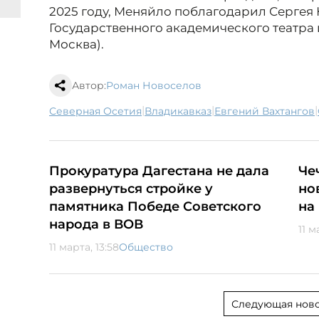
2025 году, Меняйло поблагодарил Сергея 
Государственного академического театра 
Москва).
Автор:
Роман Новоселов
|
|
|
Северная Осетия
Владикавказ
Евгений Вахтангов
Прокуратура Дагестана не дала
Че
развернуться стройке у
но
памятника Победе Cоветского
на
народа в ВОВ
11 м
11 марта, 13:58
Общество
Следующая ново