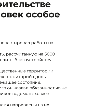
оительстве
ловек особое
нспектировал работы на
ть, рассчитанную на 5000
елить благоустройству
общественные территории,
их территорий вдоль
ежащее состояние.
го он назвал обязанностью не
ников ведомств, хозяев
илия направлены на их