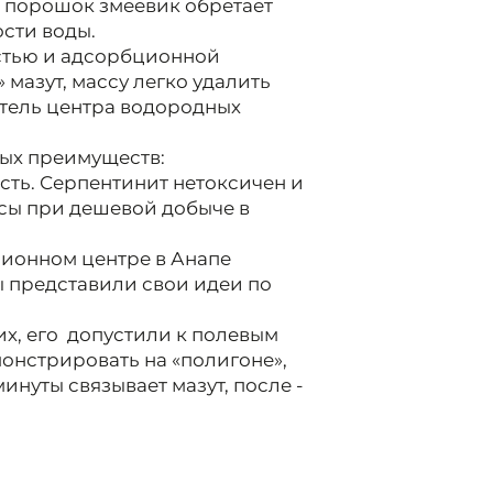
 порошок змеевик обретает
ости воды.
стью и адсорбционной
 мазут, массу легко удалить
тель центра водородных
вых преимуществ:
сть. Серпентинит нетоксичен и
асы при дешевой добыче в
ационном центре в Анапе
ны представили свои идеи по
их, его допустили к полевым
онстрировать на «полигоне»,
инуты связывает мазут, после -