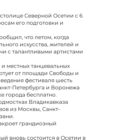
 столице Северной Осетии с 6
росам его подготовки и
общил, что летом, когда
льного искусства, жителей и
ечи с талантливыми артистами
в и местных танцевальных
ртует от площади Свободы и
оведения фестиваля шесть
Санкт-Петербурга и Воронежа
е города бесплатно.
подмостках Владикавказа
вов из Москвы, Санкт-
зани.
закроет грандиозный
ый вновь состоится в Осетии в