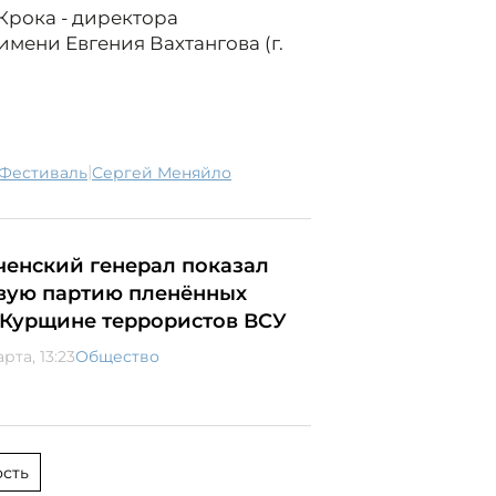
Крока - директора
имени Евгения Вахтангова (г.
|
фестиваль
Сергей Меняйло
ченский генерал показал
вую партию пленённых
 Курщине террористов ВСУ
арта, 13:23
Общество
сть