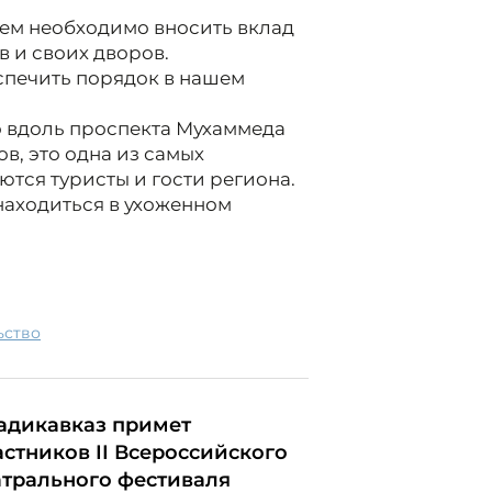
ем необходимо вносить вклад
в и своих дворов.
печить порядок в нашем
о вдоль проспекта Мухаммеда
в, это одна из самых
ются туристы и гости региона.
находиться в ухоженном
ьство
адикавказ примет
астников II Всероссийского
атрального фестиваля