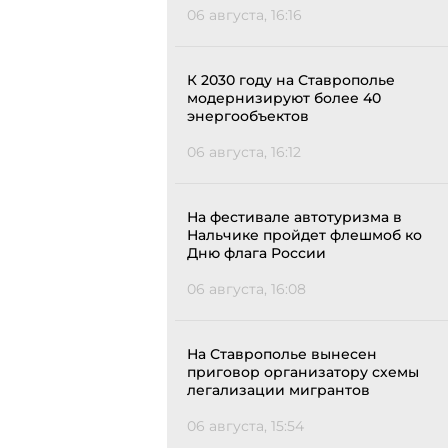
06 августа, 16:16
К 2030 году на Ставрополье
модернизируют более 40
энергообъектов
06 августа, 16:12
На фестивале автотуризма в
Нальчике пройдет флешмоб ко
Дню флага России
06 августа, 16:08
На Ставрополье вынесен
приговор организатору схемы
легализации мигрантов
06 августа, 15:54