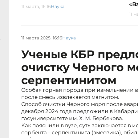
«В
11 марта, 16:16
Наука
11 м
11 марта 2025, 16:16
Наука
Ученые КБР пред
очистку Черного м
серпентинитом
Особая горная порода при измельчении в 
после смесь извлекается магнитом.
Способ очистки Черного моря после авари
декабря 2024 года предложили в Кабард
госуниверситете им. Х. М. Бербекова.
Как пояснили в вузе, суть заключается в
сорбента – серпентинита (змеевика), оби