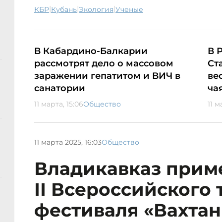
|
|
|
КБР
Кубань
экология
ученые
В Кабардино-Балкарии
В 
рассмотрят дело о массовом
Ст
заражении гепатитом и ВИЧ в
ве
санатории
ча
11 марта, 15:06
Общество
11 м
11 марта 2025, 16:03
Общество
Владикавказ прим
II Всероссийского
фестиваля «Вахтан