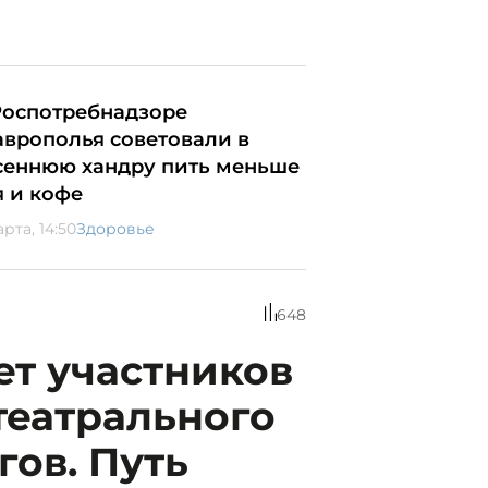
Роспотребнадзоре
аврополья советовали в
сеннюю хандру пить меньше
я и кофе
арта, 14:50
Здоровье
648
ет участников
 театрального
гов. Путь