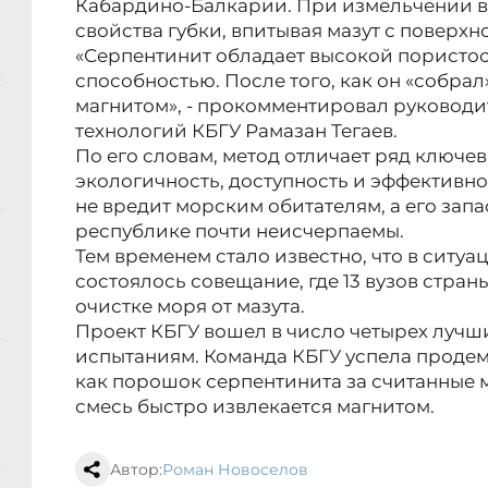
Кабардино-Балкарии. При измельчении в
свойства губки, впитывая мазут с поверхн
«Серпентинит обладает высокой пористо
способностью. После того, как он «собрал»
магнитом», - прокомментировал руководи
технологий КБГУ Рамазан Тегаев.
По его словам, метод отличает ряд ключе
экологичность, доступность и эффективно
не вредит морским обитателям, а его зап
республике почти неисчерпаемы.
Тем временем стало известно, что в ситу
состоялось совещание, где 13 вузов стра
очистке моря от мазута.
Проект КБГУ вошел в число четырех лучш
испытаниям. Команда КБГУ успела продем
как порошок серпентинита за считанные м
смесь быстро извлекается магнитом.
Автор:
Роман Новоселов