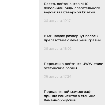
Десять лейтенантов МЧС
пополнили ряды спасательного
ведомства Северной Осетии
06 августа, 19:17
В Минводах развернут полосы
препятствия с лечебной грязью
06 августа, 18:02
Первыми в рейтинге UWW стали
осетинские борцы
06 августа, 17:24
Передвижной маммограф
принял пациенток в станице
Каменнобродской