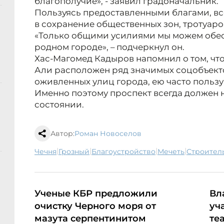
благополучие», - заявил градоначальник.
Пользуясь предоставленными благами, вс
в сохранение общественных зон, тротуаро
«Только общими усилиями мы можем обес
родном городе», – подчеркнул он.
Хас-Магомед Кадыров напомнил о том, чт
Али расположен ряд значимых соцобъекто
оживленных улиц города, ею часто пользу
Именно поэтому проспект всегда должен 
состоянии.
Автор:
Роман Новоселов
|
|
|
|
Чечня
Грозный
благоустройство
мечеть
строител
Ученые КБР предложили
Вл
очистку Черного моря от
уч
мазута серпентинитом
те