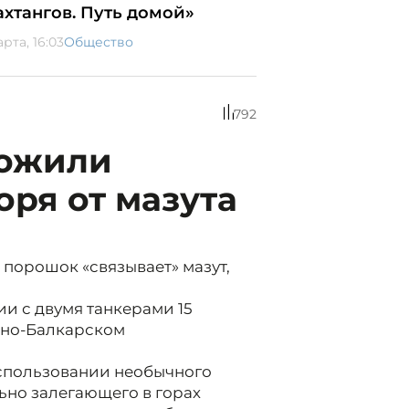
ахтангов. Путь домой»
арта, 16:03
Общество
792
ложили
оря от мазута
порошок «связывает» мазут,
и с двумя танкерами 15
ино-Балкарском
 использовании необычного
льно залегающего в горах