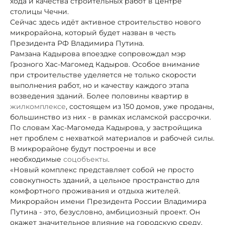
хода и качества строительных работ в центре
столицы Чечни.
Сейчас здесь идёт активное строительство нового
микрорайона, который будет назван в честь
Президента РФ Владимира Путина.
Рамзана Кадырова в
поездке сопровождал мэр
Грозного Хас-Магомед Кадыров. Особое внимание
при строительстве уделяется не только скорости
выполнения работ, но и качеству каждого этапа
возведения зданий. Более половины квартир в
жилкомплексе
, состоящем из 150 домов, уже проданы,
большинство из них - в рамках исламской рассрочки.
По словам Хас-Магомеда Кадырова, у застройщика
нет проблем с нехваткой материалов и рабочей силы.
В микрорайоне будут построены и все
необходимые
соцобъекты
.
«Новый комплекс представляет собой не просто
совокупность зданий, а цельное пространство для
комфортного проживания и отдыха жителей.
Микрорайон имени Президента России Владимира
Путина - это, безусловно, амбициозный проект. Он
окажет значительное влияние на городскую среду,