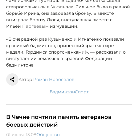
чемпионками турнира. В «одиночке» сетка свела
ставропольчанок в 1⁄4 финала. Сильнее была в равной
борьбе Ирина, она завоевала бронзу. В миксте
выиграла бронзу Люся, выступавшая вместе с
Ильей
Паргеевым
из Чувашии.
«В очередной раз Кузьменко и Игнатенко показали
красивый бадминтон, принесший
краю четыре
медали. Гордимся спортсменками!»
, —
рассказали о
выступлении землячек в краевой Федерации
бадминтона.
Автор:
Роман Новоселов
бадминтон
спорт
В Чечне почтили память ветеранов
боевых действий
01 июля, 13:08
Общество