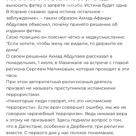
выносить фетву о запрете
никаба
. Истина будет одна.
В Коране сказано: одна истина, остальное –
заблуждение», – таким образом Ахмад-Афанди
Абдулаев объяснил, почему принято решение об
издании фетвы.
Свою позицию он пояснил чётко и недвусмысленно:
"Если хотите, чтобы жену не видели, то держите ее
дома".
О своем решении Ахмад Абдулаев рассказал в
понедельник, 1 июля, в Махачкале на встрече с главой
региона Сергеем Меликовым, которая проходит в эти
часы.
При этом авторитетный религиозный деятель
призвал не называть преступников исламскими
террористами.
«Некоторые люди говорят, что это «исламские
террористы». Если врач совершит ошибку, мы же не
говорим «врачебный терроризм». Ведь никакая вера
к этому не призывает. Здесь подняли вопрос о том,
что в Дагестане, особенно в Дербенте, три религии
вместе. С первого дня у нас полное понимание,