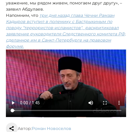
уважение, мы рядом живем, помогаем друг другу», –
заявил Абдулаев.
Напомним, что
три дня назад глава Чечни Рамзан
Кадыров вступил в полемику с Бастрыкиным по
поводу "террористов-исламистов", раскритиковал
заявление руководителя Следственного комитета РФ,
сделанное им в Санкт-Петербурге на правовом
форуме.
Автор:
Роман Новоселов