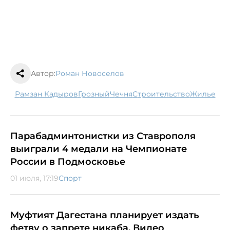
Автор:
Роман Новоселов
Рамзан Кадыров
Грозный
Чечня
строительство
жилье
Парабадминтонистки из Ставрополя
выиграли 4 медали на Чемпионате
России в Подмосковье
01 июля, 17:19
Спорт
Муфтият Дагестана планирует издать
фетву о запрете никаба. Видео