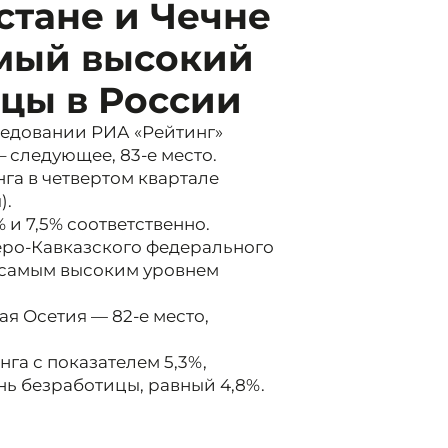
стане и Чечне
мый высокий
цы в России
ледовании РИА «Рейтинг»
 – следующее, 83-е место.
га в четвертом квартале
).
% и 7,5% соответственно.
еро-Кавказского федерального
с самым высоким уровнем
ая Осетия — 82-е место,
га с показателем 5,3%,
нь безработицы, равный 4,8%.