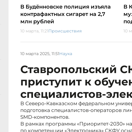
В Будённовске полиция изъяла
В 
контрафактных сигарет на 2,7
му
млн рублей
по
10 марта, 11:21
Происшествия
10 м
10 марта 2025, 11:51
Наука
Ставропольский С
приступит к обуч
специалистов-эле
В Северо-Кавказском федеральном универ
подготовка специалистов-операторов ли
SMD-компонентов.
В рамках программы «Приоритет-2030» н
по компетенции «Электроника» СКФУ ос