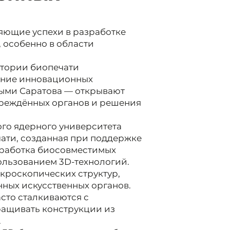
яющие успехи в разработке
 особенно в области
атории биопечати
ание инновационных
ными Саратова — открывают
вреждённых органов и решения
го ядерного университета
ати, созданная при поддержке
зработка биосовместимых
ользованием 3D-технологий.
икроскопических структур,
ных искусственных органов.
сто сталкиваются с
ращивать конструкции из
.