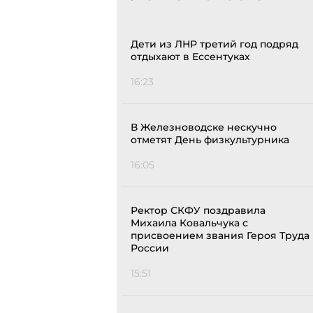
Дети из ЛНР третий год подряд
отдыхают в Ессентуках
16:23
В Железноводске нескучно
отметят День физкультурника
16:05
Ректор СКФУ поздравила
Михаила Ковальчука с
присвоением звания Героя Труда
России
15:51