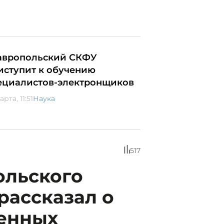
авропольский СКФУ
иступит к обучению
ециалистов-электронщиков
арта, 11:51
Наука
517
ольского
рассказал о
венных