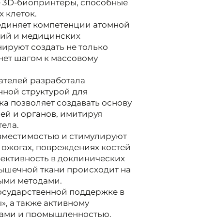
 3D-биопринтеры, способные
 клеток.
ъединяет компетенции атомной
гий и медицинских
ируют создать не только
анет шагом к массовому
ателей разработала
нной структурой для
а позволяет создавать основу
ей и органов, имитируя
тела.
местимостью и стимулируют
и ожогах, повреждениях костей
фективность в доклинических
мышечной ткани происходит на
ыми методами.
осударственной поддержке в
», а также активному
тами и промышленностью.