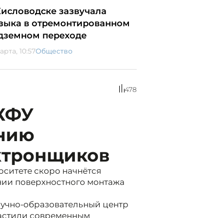
Кисловодске зазвучала
зыка в отремонтированном
дземном переходе
арта, 10:57
Общество
478
КФУ
ению
ктронщиков
ситете скоро начнётся
нии поверхностного монтажа
аучно-образовательный центр
настили современным