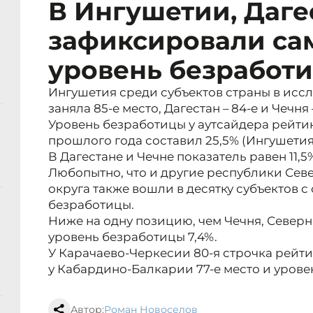
В Ингушетии, Даге
зафиксировали са
уровень безработи
Ингушетия среди субъектов страны в исс
заняла 85-е место, Дагестан – 84-е и Чечня
Уровень безработицы у аутсайдера рейтин
прошлого года составил 25,5% (Ингушетия
В Дагестане и Чечне показатель равен 11,5
Любопытно, что и другие республики Сев
округа также вошли в десятку субъектов 
безработицы.
Ниже на одну позицию, чем Чечня, Северн
уровень безработицы 7,4%.
У Карачаево-Черкесии 80-я строчка рейтин
у Кабардино-Балкарии 77-е место и урове
Автор:
Роман Новоселов