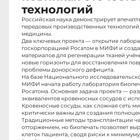
технологий
Российская наука демонстрирует впечатл
передовых производственных технологий,
медицины.
Два ключевых проекта — открытие лабор
госкорпорацией Росатом в МИФИ и созд
материалов для регенерации тканей учё
новые горизонты для восстановления по
проблемы донорского дефицита.
На базе Национального исследовательско
МИФИ начала работу лаборатория биопеч
Росатома. Основная задача проекта — ра
эквивалентов кровеносных сосудов с исп
Кровеносные сосуды, как сложная сеть м
критически важны для создания полноцен
Традиционные методы трансплантации ча
отторжением, но биопечать позволяет вы
клеток пациента, сводя риски к минимуму