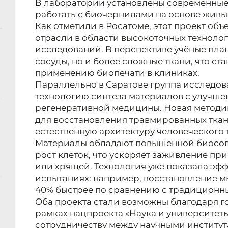
В лаборатории установлены современные
работать с биочернилами на основе живых
Как отметили в Росатоме, этот проект об
отрасли в области высокоточных техноло
исследований. В перспективе учёные план
сосуды, но и более сложные ткани, что ст
применению биопечати в клиниках.
Параллельно в Саратове группа исследов
технологию синтеза материалов с улучше
регенеративной медицины. Новая методик
для восстановления травмированных ткан
естественную архитектуру человеческого 
Материалы обладают повышенной биосов
рост клеток, что ускоряет заживление пр
или хрящей. Технология уже показала эф
испытаниях: например, восстановление 
40% быстрее по сравнению с традиционн
Оба проекта стали возможны благодаря г
рамках нацпроекта «Наука и университеты
сотрудничеству между научными институ