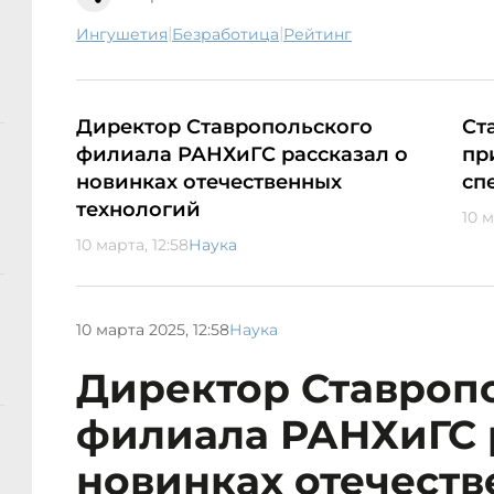
|
|
Ингушетия
безработица
рейтинг
Директор Ставропольского
Ст
филиала РАНХиГС рассказал о
пр
новинках отечественных
сп
технологий
10 м
10 марта, 12:58
Наука
10 марта 2025, 12:58
Наука
Директор Ставроп
филиала РАНХиГС 
новинках отечест