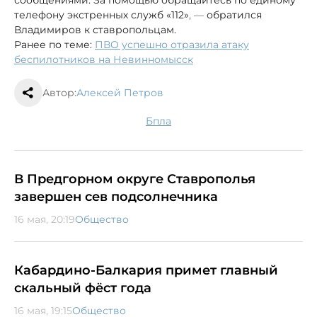
сообщениями. За помощью обращайтесь по единому
телефону экстренных служб «112»
, —
обратился
Владимиров к ставропольцам.
Ранее по теме:
ПВО успешно отразила атаку
беспилотников на Невинномысск
Автор:
Алексей Петров
бпла
В Предгорном округе Ставрополья
завершен сев подсолнечника
16 мая, 20:19
Общество
Кабардино-Балкария примет главный
скальный фёст года
16 мая, 19:15
Общество