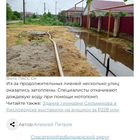
Фото: ПАСС СК
Из-за продолжительных ливней несколько улиц
оказались затоплены. Специалисты откачивают
дождевую воду при помощи мотопомп.
Читайте также:
Здание гимназии Сильникова в
Кисловодске выставили на аукцион за ₽228 млн
Автор:
Алексей Петров
спасатели
Изобильненский округ