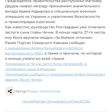
Председатель правительства республики Магомед
Даудов назвал награду признанием значительного
вклада Адама Кадырова в специальную военную
операцию на Украине и укрепление безопасности
и правопорядка в регионе.
Как известно, руководство Росгвардии уже отмечало
заслуги сына главы Чечни. В конце марта, 27-го числа,
ему была вручена медаль «За боевое отличие».
Ранее Портал Северного Кавказа сообщал
о назначении Адама Кадырова куратором
регионального МВД
, а также о причине, по которой
о юноше узнали во всей стране.
Чиновники в Чечне запустили «флешмоб» в
поддержку сына Кадырова
.
Делимханов сообщил о присвоении Адаму Кадырову
звания Героя Чечни
.
Автор:
Роман Новоселов
Чечня
Рамзан Кадыров
сын
герой
СВО