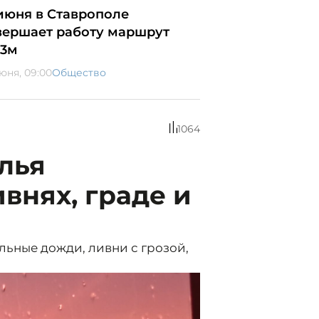
 июня в Ставрополе
вершает работу маршрут
3м
июня, 09:00
Общество
1064
лья
внях, граде и
льные дожди, ливни с грозой,