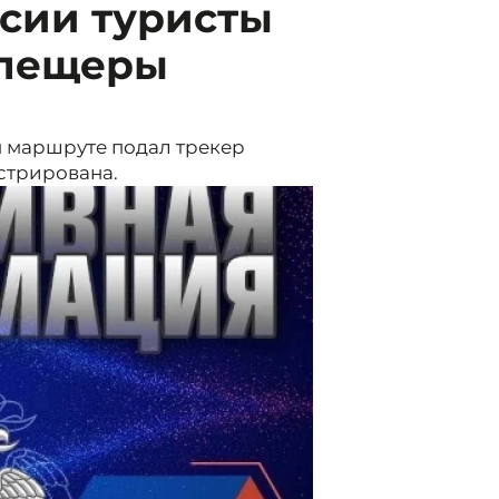
сии туристы
 пещеры
м маршруте подал трекер
стрирована.