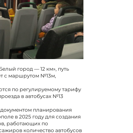
лый город — 12 км», путь
т с маршрутом №13м,
ются по регулируемому тарифу
проезда в автобусах №13
 документом планирования
поле в 2025 году для создания
ов, работающих по
сажиров количество автобусов