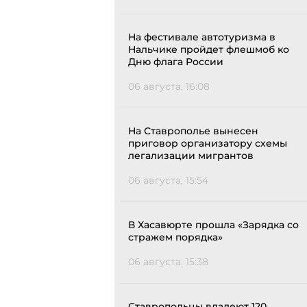
На фестивале автотуризма в
Нальчике пройдет флешмоб ко
Дню флага России
06 августа, 16:08
На Ставрополье вынесен
приговор организатору схемы
легализации мигрантов
06 августа, 15:54
В Хасавюрте прошла «Зарядка со
стражем порядка»
06 августа, 15:38
Ставропольцы владеют 120