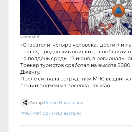
Фото: МЧС
«Спасатели, четыре человека, достигли ла
нашли, продолжив поиски», - сообщили о
на полдень среды, 17 июня, в региональн
Трекер туристов сработал на высоте 2880
Дженту.
После сигнала сотрудники МЧС выдвинули
пеший подъем из посёлка Рожкао.
Автор:
Роман Новоселов
|
|
|
МЧС
КЧР
туризм
спасатели