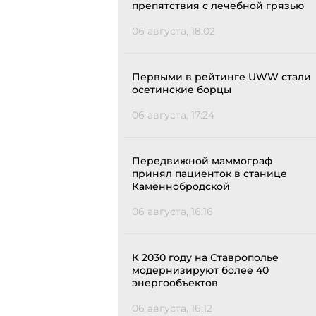
препятствия с лечебной грязью
06 августа, 18:02
Первыми в рейтинге UWW стали
осетинские борцы
06 августа, 17:24
Передвижной маммограф
принял пациенток в станице
Каменнобродской
06 августа, 16:16
К 2030 году на Ставрополье
модернизируют более 40
энергообъектов
06 августа, 16:12