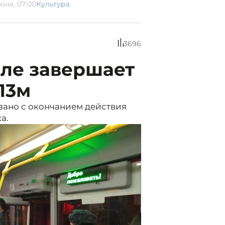
юня, 07:00
Культура
3696
оле завершает
13м
зано с окончанием действия
а.