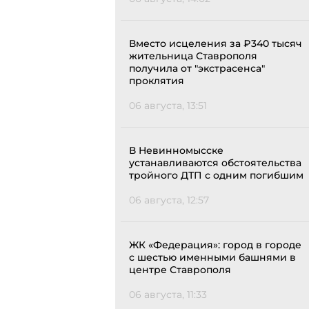
Вместо исцеления за ₽340 тысяч
жительница Ставрополя
получила от "экстрасенса"
проклятия
06 августа, 13:51
В Невинномысске
устанавливаются обстоятельства
тройного ДТП с одним погибшим
06 августа, 12:57
ЖК «Федерация»: город в городе
с шестью именными башнями в
центре Ставрополя
06 августа, 11:33