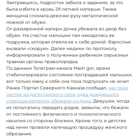
Заигравшись, подросток забыла о заданиях, за что
была избита в кровь 29-летней матерью. Также
женщина сломала девочке руку металлической
ложкой от обуви.
От разъяренной матери дочка убежала во двор без
обуви. На счастье малышки там находилась ее
подружка, которая отвела ее к себе домой. Взрослые
вызвали «скорую». Далее медики по протоколу
информировали о полученных ребенком серьезных
травмах органы правопорядка.
По данным Телеграм-канала Mash gor, врачи
стабилизировали состояние пострадавшей малышки,
вот только маму к себе она пока подпускать не хочет.
Ранее Портал Северного Кавказа сообщал,
как трое
сестер из дагестанского села, едва дождавшись
совершеннолетия, сбежали из дома.
Девушки, когда
их попытались передать родне, заявили, что бежали
от постоянного физического и психологического
насилия со стороны близких. Кроме того, в детстве
над ними провели калечащую процедуру женского
обрезания.