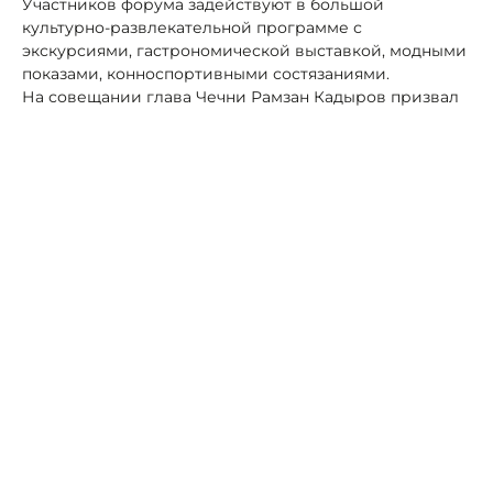
Участников форума задействуют в большой
культурно-развлекательной программе с
экскурсиями, гастрономической выставкой, модными
показами, конноспортивными состязаниями.
На совещании глава Чечни Рамзан Кадыров призвал
коллег отнестись к организационным вопросам
крайне ответственно. Также он поручил всем
задействованным лицам приложить максимум
усилий для решения поставленных задач.
«КИФ станет значимым событием для бизнес-
сообщества, инвесторов и представителей
государственных структур региона», - пояснил
руководитель региона, выразив уверенность в том,
что форум пройдет на самом высоком уровне.
«Для этого в Чечне есть вся необходимая
инфраструктура и ресурсы», - подытожил он.
Автор:
Роман Новоселов
Чечня
Грозный
инвестиции
инвесторы
КИФ