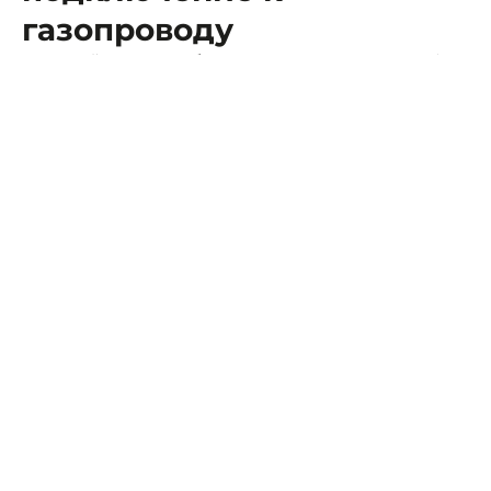
газопроводу
51-летний мужчина обвиняется по ч. 1 ст. 215.3 УК РФ -
"Самовольное подключение к газопроводу лицом,
подвергнутым административному наказанию за
аналогичное деяние".
Фото: прокуратура СК
В конце декабря прошлого года в поселке
Затеречном он нелегально подключил свой дом к
газопроводу низкого давления. При этом он