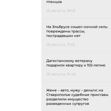
птенцов
05 августа, 18:03
На Эльбрусе сошел ночной сель:
повреждены трассы,
пострадавших нет
05 августа, 17:05
Дагестанскому ветерану
подарили квартиру к 102-летию
05 августа, 16:46
Жене – авто, мужу – деньги: на
Ставрополье судебные приставы
разделили имущество
разведенных супругов