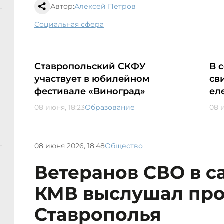
Автор:
Алексей Петров
социальная сфера
Ставропольский СКФУ
В 
участвует в юбилейном
св
фестивале «Виноград»
ел
08 июня, 18:23
Образование
08 и
08 июня 2026, 18:48
Общество
Ветеранов СВО в с
КМВ выслушал пр
Ставрополья