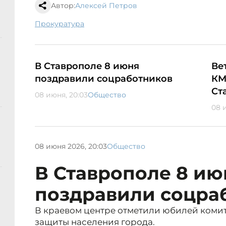
Автор:
Алексей Петров
прокуратура
В Ставрополе 8 июня
Ве
поздравили соцработников
КМ
Ст
08 июня, 20:03
Общество
08 
08 июня 2026, 20:03
Общество
В Ставрополе 8 ию
поздравили соцра
В краевом центре отметили юбилей комит
защиты населения города.