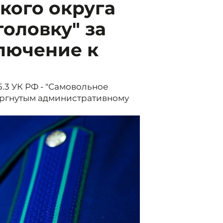
кого округа
головку" за
лючение к
15.3 УК РФ - "Самовольное
ергнутым административному