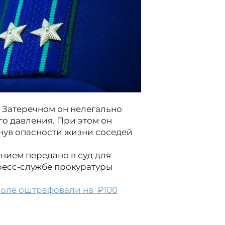
е Затеречном он нелегально
о давления. При этом он
нув опасности жизни соседей
нием передано в суд для
ресс-службе прокуратуры
поле оштрафовали на ₽100