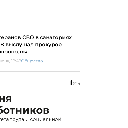
теранов СВО в санаториях
В выслушал прокурор
аврополья
июня, 18:48
Общество
524
ня
ботников
ета труда и социальной