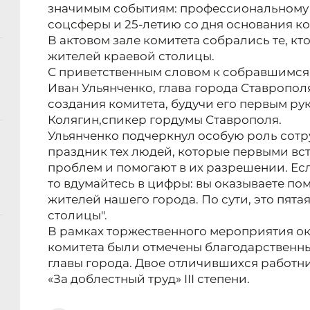
значимым событиям: профессиональному
соцсферы и 25-летию со дня основания к
В актовом зале комитета собрались те, кт
жителей краевой столицы.
С приветственным словом к собравшимся 
Иван Ульянченко, глава города Ставрополя
создания комитета, будучи его первым ру
Колягин,спикер гордумы Ставрополя.
Ульянченко подчеркнул особую роль сотру
праздник тех людей, которые первыми вс
проблем и помогают в их разрешении. Есл
то вдумайтесь в цифры: вы оказываете по
жителей нашего города. По сути, это пята
столицы".
В рамках торжественного мероприятия о
комитета были отмечены благодарственн
главы города. Двое отличившихся работн
«За доблестный труд» III степени.