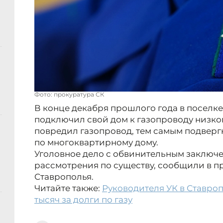
Фото: прокуратура СК
В конце декабря прошлого года в поселк
подключил свой дом к газопроводу низког
повредил газопровод, тем самым подверг
по многоквартирному дому.
Уголовное дело с обвинительным заключе
рассмотрения по существу, сообщили в п
Ставрополья.
Читайте также:
Руководителя УК в Ставро
тысяч за долги по газу