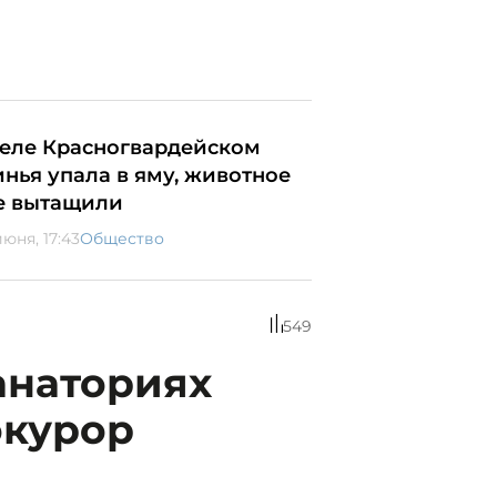
селе Красногвардейском
инья упала в яму, животное
е вытащили
юня, 17:43
Общество
549
анаториях
окурор