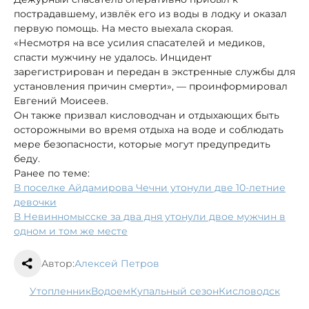
пострадавшему, извлёк его из воды в лодку и оказал
первую помощь. На место выехала скорая.
«Несмотря на все усилия спасателей и медиков,
спасти мужчину не удалось. Инцидент
зарегистрирован и передан в экстренные службы для
установления причин смерти», — проинформировал
Евгений Моисеев.
Он также призвал кисловодчан и отдыхающих быть
осторожными во время отдыха на воде и соблюдать
мере безопасности, которые могут предупредить
беду.
Ранее по теме:
В поселке Айдамирова Чечни утонули две 10-летние
девочки
В Невинномысске за два дня утонули двое мужчин в
одном и том же месте
Автор:
Алексей Петров
утопленник
водоем
купальный сезон
Кисловодск