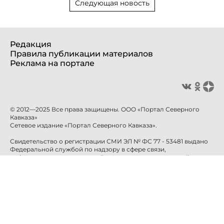
Следующая новость
Редакция
Правила публикации материалов
Реклама на портале
© 2012—2025 Все права защищены. ООО «Портал Северного
Кавказа»
Сетевое издание «Портал Северного Кавказа».
Свидетельство о регистрации СМИ ЭЛ № ФС 77 - 53481 выдано
Федеральной службой по надзору в сфере связи,
информационных технологий и массовых коммуникаций
(Роскомнадзор) 10 апреля 2013 года.
Учредитель: ООО «Портал Северного Кавказа»
Главный редактор: Баканова Е.Н.
info@sevkavportal.ru
E-mail:
Телефон: +7-8652-226-226
При использовании информации гиперссылка на сайт