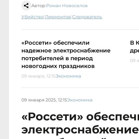
Автор:
Роман Новоселов
|
|
убийство
Лермонтов
следователь
«Россети» обеспечили
В 
надежное электроснабжение
др
потребителей в период
09 я
новогодних праздников
09 января, 12:15
Экономика
09 января 2025, 12:15
Экономика
«Россети» обеспе
электроснабжение