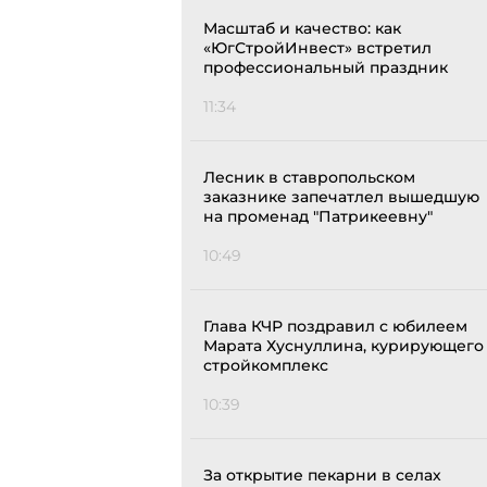
Масштаб и качество: как
«ЮгСтройИнвест» встретил
профессиональный праздник
11:34
Лесник в ставропольском
заказнике запечатлел вышедшую
на променад "Патрикеевну"
10:49
Глава КЧР поздравил с юбилеем
Марата Хуснуллина, курирующего
стройкомплекс
10:39
За открытие пекарни в селах