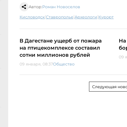
Автор:
Роман Новоселов
|
|
|
Кисловодск
Ставрополье
археологи
курорт
В Дагестане ущерб от пожара
На
на птицекомплексе составил
бо
сотни миллионов рублей
09 
09 января, 08:37
Общество
Следующая ново