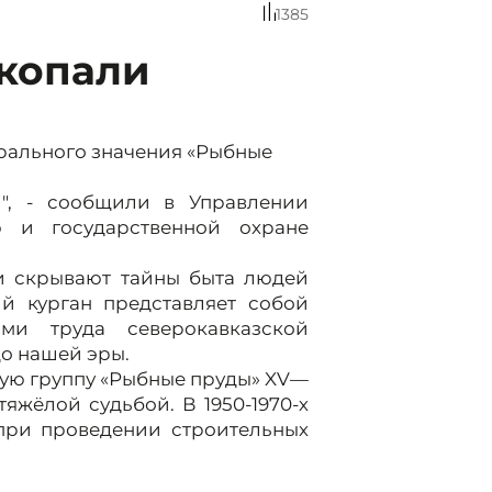
1385
скопали
рального значения «Рыбные
и", - сообщили в Управлении
ю и государственной охране
и скрывают тайны быта людей
ий курган представляет собой
ми труда северокавказской
до нашей эры.
ную группу «Рыбные пруды» XV—
 тяжёлой судьбой. В 1950-1970-х
при проведении строительных