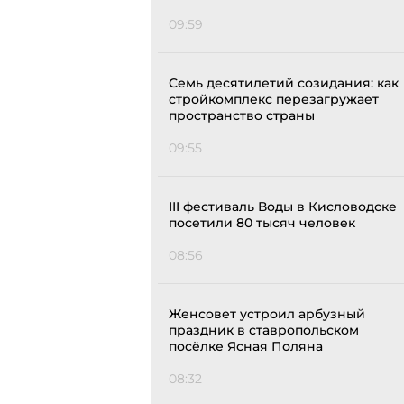
09:59
Семь десятилетий созидания: как
стройкомплекс перезагружает
пространство страны
09:55
III фестиваль Воды в Кисловодске
посетили 80 тысяч человек
08:56
Женсовет устроил арбузный
праздник в ставропольском
посёлке Ясная Поляна
08:32