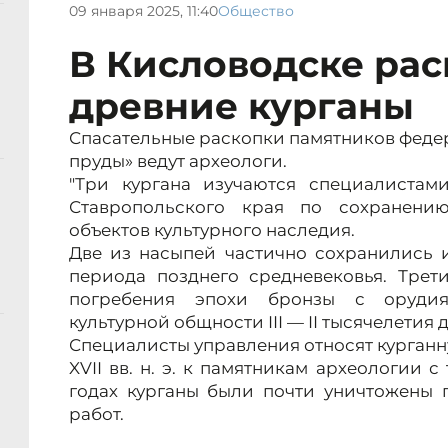
09 января 2025, 11:40
Общество
В Кисловодске ра
древние курганы
Спасательные раскопки памятников феде
пруды» ведут археологи.
"Три кургана изучаются специалистам
Ставропольского края по сохранени
объектов культурного наследия.
Две из насыпей частично сохранились 
периода позднего средневековья. Трет
погребения эпохи бронзы с орудия
культурной общности III — II тысячелетия 
Специалисты управления относят курган
XVII вв. н. э. к памятникам археологии с
годах курганы были почти уничтожены 
работ.