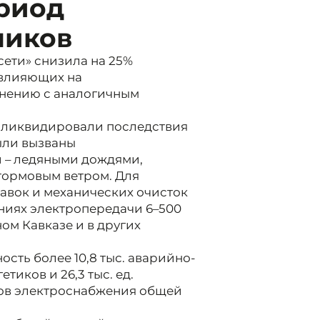
ериод
ников
сети» снизила на 25%
 влияющих на
внению с аналогичным
о ликвидировали последствия
ыли вызваны
 – ледяными дождями,
тормовым ветром. Для
авок и механических очисток
ниях электропередачи 6–500
ом Кавказе и в других
ость более 10,8 тыс. аварийно-
етиков и 26,3 тыс. ед.
иков электроснабжения общей