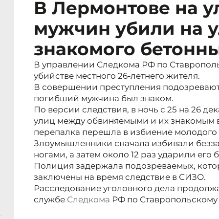
В Лермонтове на у
мужчин убили на 
знакомого бетонн
В управлении Следкома РФ по Ставропол
убийстве местного 26-летнего жителя.
В совершении преступления подозревают
погибший мужчина был знаком.
По версии следствия, в ночь с 25 на 26 де
улиц между обвиняемыми и их знакомым 
перепалка перешла в избиение молодого 
Злоумышленники сначала избивали безз
ногами, а затем около 12 раз ударили его
Полиция задержала подозреваемых, кото
заключены на время следствие в СИЗО.
Расследование уголовного дела продолжа
службе
Следкома
РФ по Ставропольскому