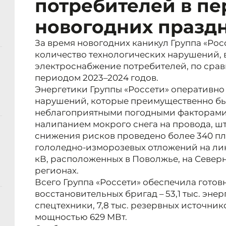
потребителей в п
новогодних празд
За время новогодних каникул Группа «Рос
количество технологических нарушений,
электроснабжение потребителей, по сра
периодом 2023–2024 годов.
Энергетики Группы «Россети» оперативн
нарушений, которые преимущественно б
неблагоприятными погодными факторами
налипанием мокрого снега на провода, ш
снижения рисков проведено более 340 пл
гололедно-изморозевых отложений на ли
кВ, расположенных в Поволжье, на Северн
регионах.
Всего Группа «Россети» обеспечила готовн
восстановительных бригад – 53,1 тыс. энерг
спецтехники, 7,8 тыс. резервных источн
мощностью 629 МВт.