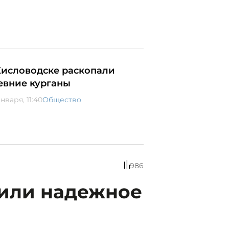
Кисловодске раскопали
евние курганы
нваря, 11:40
Общество
986
чили надежное