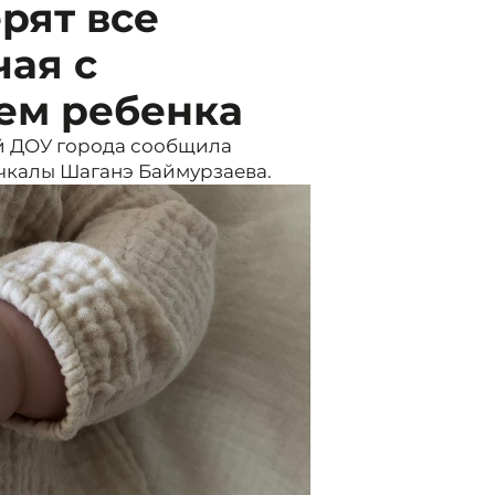
рят все
чая с
ем ребенка
й ДОУ города сообщила
чкалы Шаганэ Баймурзаева.