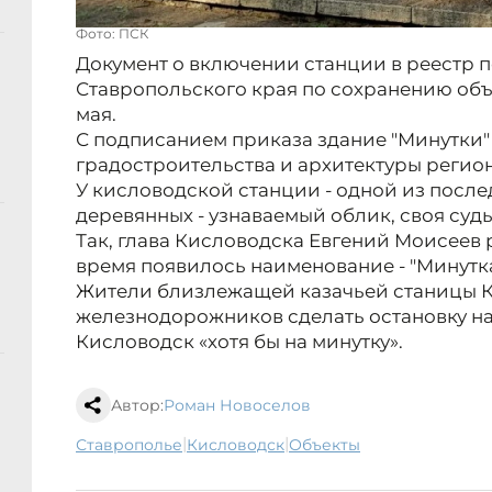
Фото: ПСК
Документ о включении станции в реестр 
Ставропольского края по сохранению объ
мая.
С подписанием приказа здание "Минутки"
градостроительства и архитектуры регио
У кисловодской станции - одной из посл
деревянных - узнаваемый облик, своя судьб
Так, глава Кисловодска Евгений Моисеев р
время появилось наименование - "Минутка
Жители близлежащей казачьей станицы 
железнодорожников сделать остановку на
Кисловодск «хотя бы на минутку».
Автор:
Роман Новоселов
|
|
Ставрополье
Кисловодск
объекты