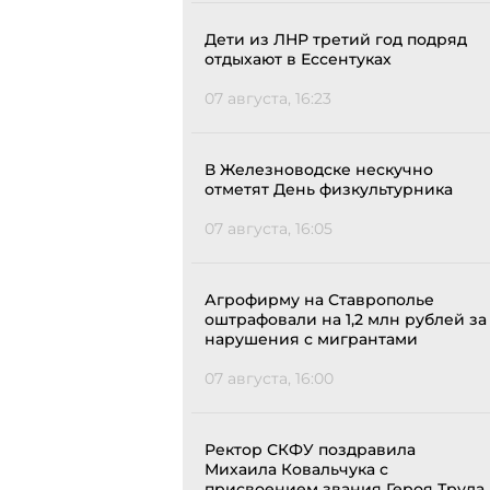
Дети из ЛНР третий год подряд
отдыхают в Ессентуках
07 августа, 16:23
В Железноводске нескучно
отметят День физкультурника
07 августа, 16:05
Агрофирму на Ставрополье
оштрафовали на 1,2 млн рублей за
нарушения с мигрантами
07 августа, 16:00
Ректор СКФУ поздравила
Михаила Ковальчука с
присвоением звания Героя Труда