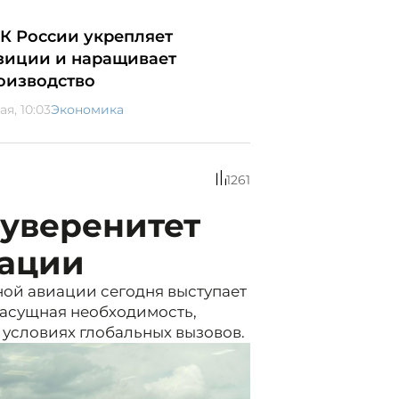
К России укрепляет
зиции и наращивает
оизводство
ая, 10:03
Экономика
1261
суверенитет
иации
ной авиации сегодня выступает
 насущная необходимость,
условиях глобальных вызовов.