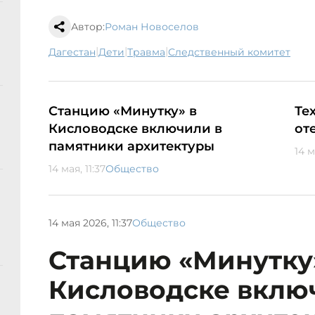
Автор:
Роман Новоселов
|
|
|
Дагестан
дети
травма
следственный комитет
Станцию «Минутку» в
Те
Кисловодске включили в
от
памятники архитектуры
14 м
14 мая, 11:37
Общество
14 мая 2026, 11:37
Общество
Станцию «Минутку
Кисловодске вклю