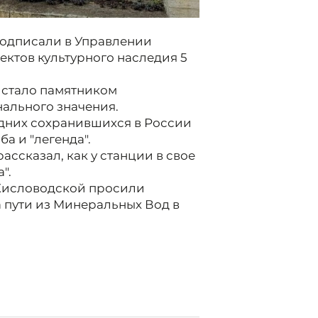
подписали в Управлении
ектов культурного наследия 5
 стало памятником
нального значения.
едних сохранившихся в России
а и "легенда".
ассказал, как у станции в свое
".
Кисловодской просили
 пути из Минеральных Вод в