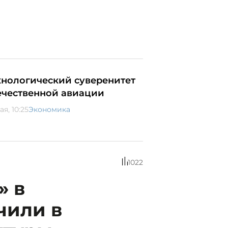
хнологический суверенитет
ечественной авиации
ая, 10:25
Экономика
1022
» в
чили в