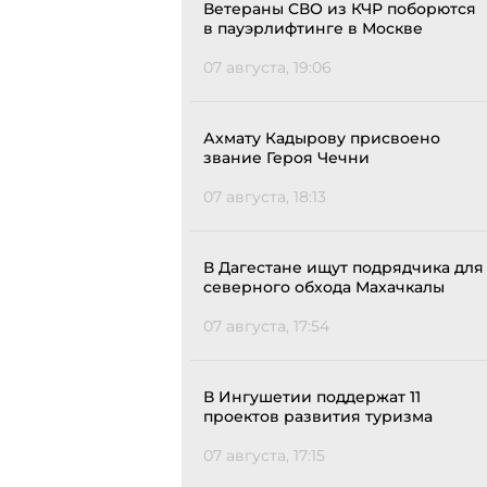
Ветераны СВО из КЧР поборются
в пауэрлифтинге в Москве
07 августа, 19:06
Ахмату Кадырову присвоено
звание Героя Чечни
07 августа, 18:13
В Дагестане ищут подрядчика для
северного обхода Махачкалы
07 августа, 17:54
В Ингушетии поддержат 11
проектов развития туризма
07 августа, 17:15