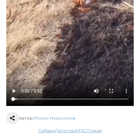
Автор:
Роман Новоселов
собаки
Дагестан
МЧС
пожар