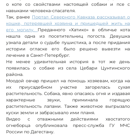
о коте со свойствами настоящей собаки и псе с
навыками человека-спасателя.
Так, ранее
Портал Северного Кавказа рассказывал о
кошке, потерявшей хозяина и пришедшей жить на
его могилу.
Преданного «Хатико» в обличье кота
нашла одна из посетительниц погоста. Девушка
узнала детали о судьбе пушистика, а после придания
истории огласке его было решено вывезти на
лечение в Санкт-Петербург.
Не менее удивительная история в тот же день
появилась о собаке из села Цебари Цунтинского
района.
Моодой овчар пришел на помощь хозяевам, когда на
их приусадебном участке загорелась сухая
растительность. Собака, явно опасаясь огня и издавая
характерные звуки, приминала горящую
растительность лапами. Также животное выгрызало
куски земли и забрасывало ими пламя.
Видео с отважными действиями хвостатого
огнеборца опубликовала пресс-служба ГУ МЧС
России по Дагестану.