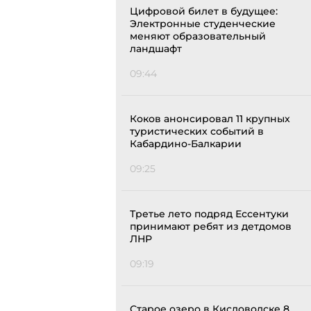
Цифровой билет в будущее:
Электронные студенческие
меняют образовательный
ландшафт
09:44
Коков анонсировал 11 крупных
туристических событий в
Кабардино-Балкарии
09:25
Третье лето подряд Ессентуки
принимают ребят из детдомов
ЛНР
09:19
Старое озеро в Кисловодске 8