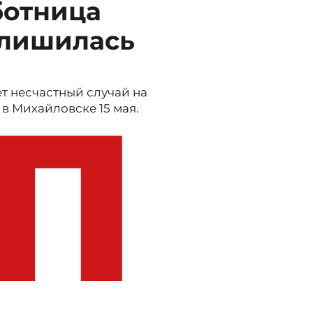
ботница
 лишилась
т несчастный случай на
 Михайловске 15 мая.