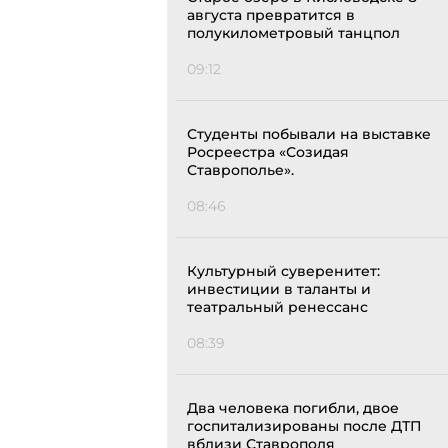
августа превратится в
полукилометровый танцпол
09:12
Студенты побывали на выставке
Росреестра «Созидая
Ставрополье».
08:46
Культурный суверенитет:
инвестиции в таланты и
театральный ренессанс
08:39
Два человека погибли, двое
госпитализированы после ДТП
вблизи Ставрополя