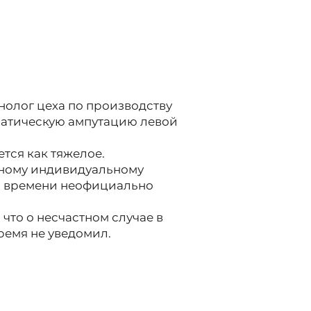
хнолог цеха по производству
атическую ампутацию левой
тся как тяжелое.
тному индивидуальному
о времени неофициально
 что о несчастном случае в
емя не уведомил.