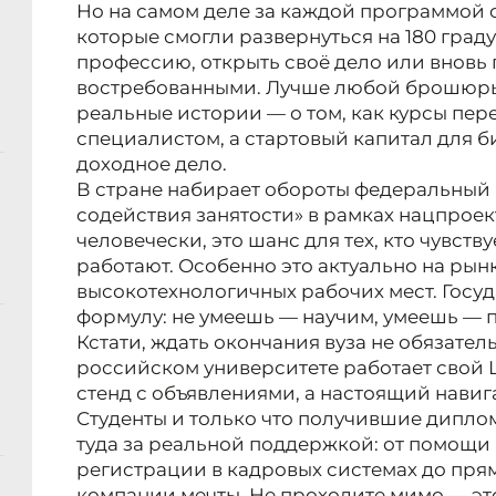
Но на самом деле за каждой программой 
которые смогли развернуться на 180 град
профессию, открыть своё дело или вновь 
востребованными. Лучше любой брошюры
реальные истории — о том, как курсы пере
специалистом, а стартовый капитал для б
доходное дело.
В стране набирает обороты федеральный
содействия занятости» в рамках нацпроект
человечески, это шанс для тех, кто чувству
работают. Особенно это актуально на рынк
высокотехнологичных рабочих мест. Госу
формулу: не умеешь — научим, умеешь — 
Кстати, ждать окончания вуза не обязате
российском университете работает свой Ц
стенд с объявлениями, а настоящий навиг
Студенты и только что получившие дипло
туда за реальной поддержкой: от помощи
регистрации в кадровых системах до пря
компании мечты. Не проходите мимо — э