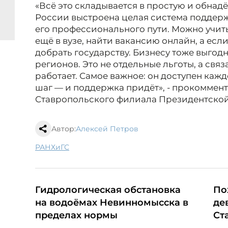
«Всё это складывается в простую и обнад
России выстроена целая система поддерж
его профессионального пути. Можно учить
ещё в вузе, найти вакансию онлайн, а если
добрать государству. Бизнесу тоже выгод
регионов. Это не отдельные льготы, а свя
работает. Самое важное: он доступен кажд
шаг — и поддержка придёт», - прокоммен
Ставропольского филиала Президентско
Автор:
Алексей Петров
РАНХиГС
Гидрологическая обстановка
По
на водоёмах Невинномысска в
де
пределах нормы
Ст