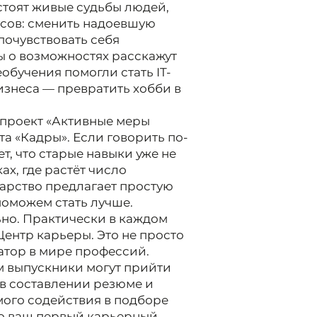
стоят живые судьбы людей,
усов: сменить надоевшую
почувствовать себя
 о возможностях расскажут
обучения помогли стать IT-
изнеса — превратить хобби в
 проект «Активные меры
а «Кадры». Если говорить по-
ет, что старые навыки уже не
ах, где растёт число
дарство предлагает простую
поможем стать лучше.
льно. Практически в каждом
ентр карьеры. Это не просто
атор в мире профессий.
м выпускники могут прийти
 в составлении резюме и
мого содействия в подборе
то ваш первый карьерный