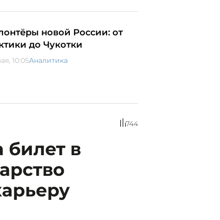
лонтёры новой России: от
ктики до Чукотки
ая, 10:05
Аналитика
744
а билет в
дарство
карьеру