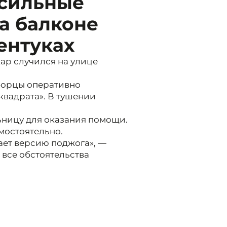
 сильные
а балконе
ентуках
ар случился на улице
еборцы оперативно
квадрата». В тушении
ьницу для оказания помощи.
мостоятельно.
ает версию поджога», —
 все обстоятельства