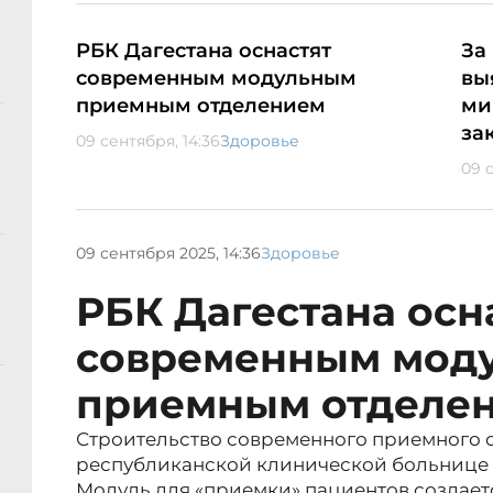
РБК Дагестана оснастят
За
современным модульным
вы
приемным отделением
ми
за
09 сентября, 14:36
Здоровье
09 с
09 сентября 2025, 14:36
Здоровье
РБК Дагестана осн
современным мод
приемным отделе
Строительство современного приемного о
республиканской клинической больнице
Модуль для «приемки» пациентов создает