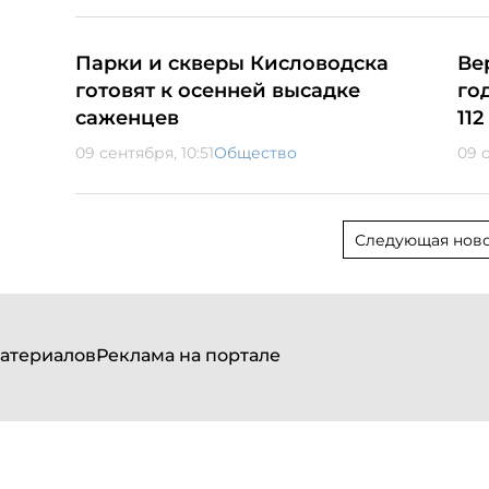
Парки и скверы Кисловодска
Ве
готовят к осенней высадке
го
саженцев
11
09 сентября, 10:51
Общество
09 
Следующая ново
атериалов
Реклама на портале
ртал Северного Кавказа»
».