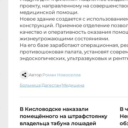
проекту, направленному на совершенство
медицинской помощи.
Новое здание создается с использовани
конструкций. Приемное отделение позвол
качество и оперативность оказания помо
жизнеугрожающими состояниями.
На его базе заработают операционная, р
противошоковая палата, установят совре
эндоскопических, ультразвуковых и рент
Автор:
Роман Новоселов
|
|
больница
Дагестан
медицина
В Кисловодске наказали
В 
помещённого на штрафстоянку
Не
владельца табуна лошадей
об