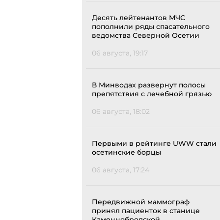
Десять лейтенантов МЧС
пополнили ряды спасательного
ведомства Северной Осетии
06 августа, 19:17
В Минводах развернут полосы
препятствия с лечебной грязью
06 августа, 18:02
Первыми в рейтинге UWW стали
осетинские борцы
06 августа, 17:24
Передвижной маммограф
принял пациенток в станице
Каменнобродской