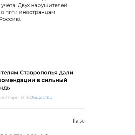
учёта. Двух нарушителей
По пяти иностранцам
 Россию.
телям Ставрополья дали
комендации в сильный
ждь
ентября, 12:19
Общество
1138