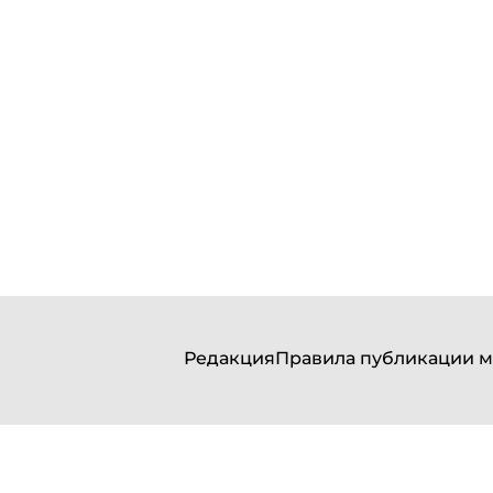
Редакция
Правила публикации м
© 2012—2025 Все права защищены. ООО «По
Сетевое издание «Портал Северного Кавказа