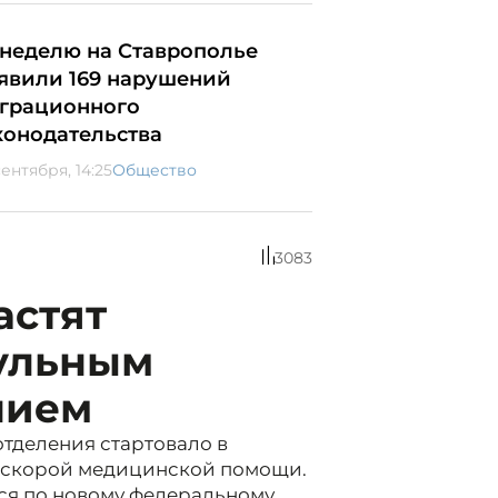
 неделю на Ставрополье
явили 169 нарушений
грационного
конодательства
ентября, 14:25
Общество
3083
астят
ульным
нием
тделения стартовало в
 скорой медицинской помощи.
ся по новому федеральному