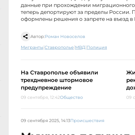
данные при прохождении миграционного 
теперь депортируют за пределы России. 
оформлены решения о запрете на въезд в
Автор:
Роман Новоселов
|
|
|
мигранты
Ставрополье
МВД
полиция
На Ставрополье объявили
Жи
трехдневное штормовое
ре
предупреждение
до
09 сентября, 12:42
Общество
09 с
09 сентября 2025, 14:13
Происшествия