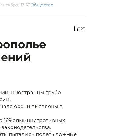
ентября, 13:33
Общество
923
рополье
шений
-ми, иностранцы грубо
сии.
ачала осени выявлены в
ла 169 административных
законодательства.
анты пытались подать ложные