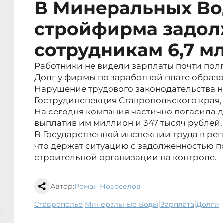
В Минеральных Во
стройфирма задо
сотрудникам 6,7 м
Работники не видели зарплаты почти полго
Долг у фирмы по заработной плате образо
Нарушение трудового законодательства 
Гострудинспекция Ставропольского края,
На сегодня компания частично погасила 
выплатив им миллион и 347 тысяч рублей.
В Государственной инспекции труда в ре
что держат ситуацию с задолженностью п
строительной организации на контроле.
Автор:
Роман Новоселов
|
|
|
Ставрополье
Минеральные Воды
зарплата
долги