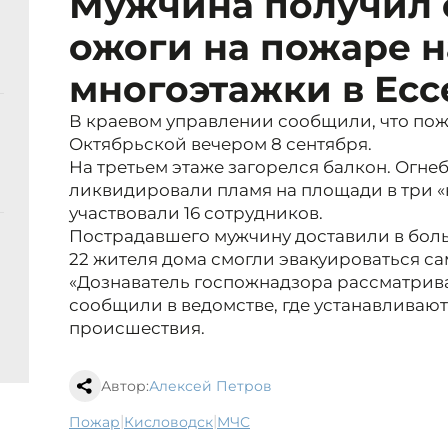
Мужчина получил
ожоги на пожаре н
многоэтажки в Есс
В краевом управлении сообщили, что пож
Октябрьской вечером 8 сентября.
На третьем этаже загорелся балкон. Огн
ликвидировали пламя на площади в три «
участвовали 16 сотрудников.
Пострадавшего мужчину доставили в бол
22 жителя дома смогли эвакуироваться са
«Дознаватель госпожнадзора рассматрив
сообщили в ведомстве, где устанавливают
происшествия.
Автор:
Алексей Петров
|
|
пожар
Кисловодск
МЧС