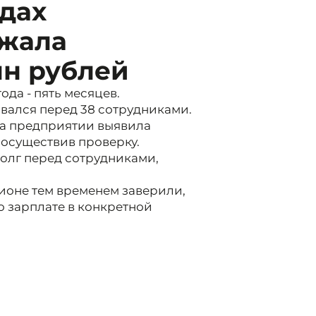
дах
лжала
лн рублей
да - пять месяцев.
вался перед 38 сотрудниками.
на предприятии выявила
 осуществив проверку.
долг перед сотрудниками,
гионе тем временем заверили,
о зарплате в конкретной