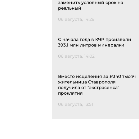
заменить условный срок на
реальный
06 августа, 14:29
С начала года в КЧР произвели
393,1 млн литров минералки
06 августа, 14:02
Вместо исцеления за ₽340 тысяч
жительница Ставрополя
получила от "экстрасенса"
проклятия
06 августа, 13:51