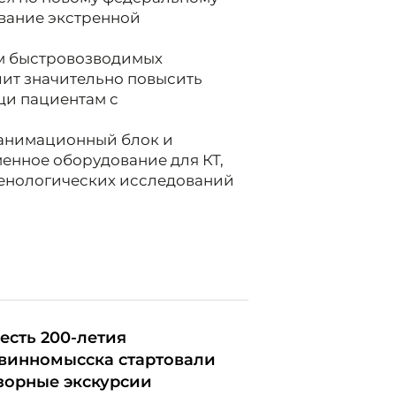
вание экстренной
ем быстровозводимых
ит значительно повысить
щи пациентам с
еанимационный блок и
менное оборудование для КТ,
генологических исследований
честь 200-летия
винномысска стартовали
зорные экскурсии