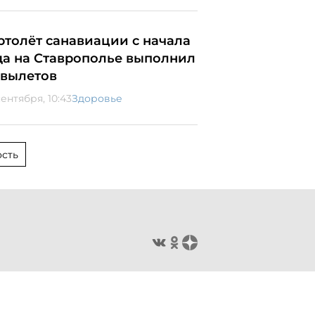
ртолёт санавиации с начала
да на Ставрополье выполнил
2 вылетов
сентября, 10:43
Здоровье
сть