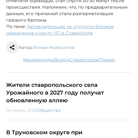
отметили оцевидцы, стал спустя 20-30 минут после
происшествия. Напомним, что, по предварительным
данным, его причиной стала разгерметизация
газового баллона.
По теме:
Автовладельцев не спугнуло близкое
нахождение к месту ЧП в Ставрополе
Автор:
Роман Новоселов
минприроды
воздух
Ставрополье
пожар
Жители ставропольского села
Урожайного в 2027 году получат
обновленную аллею
04 июля, 21:06
Общество
В Труновском округе при