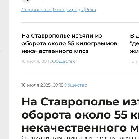
|
|
Ставрополье
минприроды
река
На Ставрополье изъяли из
В 
оборота около 55 килограммов
"д
некачественного мяса
жи
16 июля, 09:18
Общество
16 и
16 июля 2025, 09:18
Общество
На Ставрополье из
оборота около 55 
некачественного м
Специалистам пришлось сделать порядка