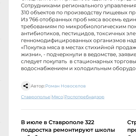
Сотрудниками регионального управлени
310 объектов по производству пищевых пр
Из 766 отобранных проб мяса восемь един
требованиям по микробиологическим пок
антибиотиков, пестицидов, токсичных эле
генномодифицированных организмов надз
«Покупка мяса в местах стихийной продаж
жизни», - подчеркнули в ведомстве, заявив
следует покупать в стационарных торговы
водоснабжением и холодильным оборудо
Автор:
Роман Новоселов
|
|
Ставрополье
мясо
Роспотребнадзор
В июле в Ставрополе 322
Ст
подростка ремонтируют школы
пр