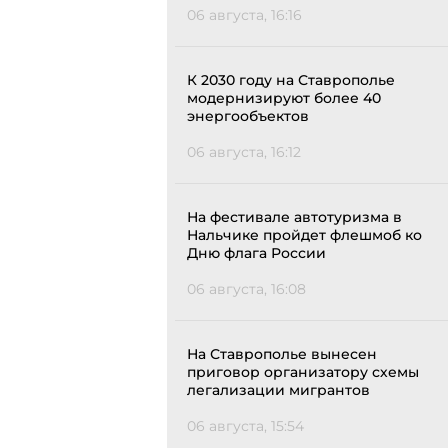
06 августа, 16:16
К 2030 году на Ставрополье
модернизируют более 40
энергообъектов
06 августа, 16:12
На фестивале автотуризма в
Нальчике пройдет флешмоб ко
Дню флага России
06 августа, 16:08
На Ставрополье вынесен
приговор организатору схемы
легализации мигрантов
06 августа, 15:54