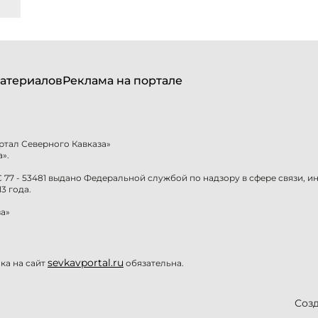
атериалов
Реклама на портале
ртал Северного Кавказа»
».
77 - 53481 выдано Федеральной службой по надзору в сфере связи, 
3 года.
а»
sevkavportal.ru
а на сайт
обязательна.
Созд