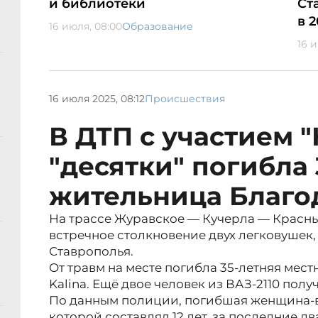
и библиотеки
Ст
в 
16 июля, 08:00
Образование
16 
16 июля 2025, 08:12
Происшествия
В ДТП с участием 
"десятки" погибла 
жительница Благо
На трассе Журавское — Кучерла — Крас
встречное столкновение двух легковушек
Ставрополья.
От травм на месте погибла 35-летняя мест
Kalina. Ещё двое человек из ВАЗ-2110 пол
По данным полиции, погибшая женщина-в
которой составлял 12 лет, за последние дв