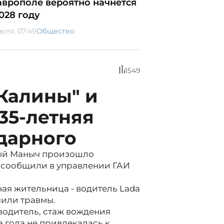
аврополе вероятно начнется
2028 году
июля, 07:49
Общество
1549
"Калины" и
35-летняя
дарного
ный Маныч произошло
, сообщили в управлении ГАИ
ная жительница - водитель Lada
учили травмы.
одитель, стаж вождения
а года не привлекалась к