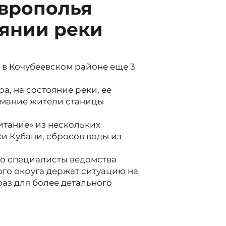
врополья
оянии реки
в Кочубеевском районе еще 3
а, на состояние реки, ее
имание жители станицы
питание» из нескольких
ки Кубани, сбросов воды из
то специалисты ведомства
го округа держат ситуацию на
раз для более детального