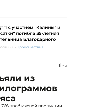
ДТП с участием "Калины" и
есятки" погибла 35-летняя
тельница Благодарного
юля, 08:12
Происшествия
731
ъяли из
килограммов
яса
 766 проб мясной продукции.