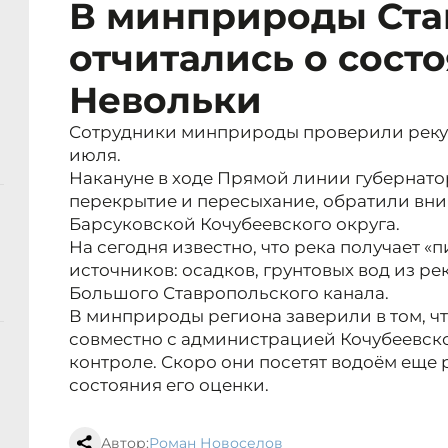
В минприроды Ста
отчитались о сост
Невольки
Сотрудники минприроды проверили реку 
июля.
Накануне в ходе Прямой линии губернатор
перекрытие и пересыхание, обратили вн
Барсуковской Кочубеевского округа.
На сегодня известно, что река получает «
источников: осадков, грунтовых вод из ре
Большого Ставропольского канала.
В минприроды региона заверили в том, ч
совместно с администрацией Кочубеевско
контроле. Скоро они посетят водоём еще 
состояния его оценки.
Автор:
Роман Новоселов