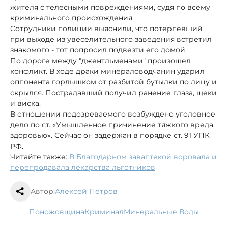
жителя с телесными повреждениями, судя по всему
криминального происхождения.
Сотрудники полиции выяснили, что потерпевший
при выходе из увеселительного заведения встретил
знакомого - тот попросил подвезти его домой.
По дороге между "джентльменами" произошел
конфликт. В ходе драки минераловодчанин ударил
оппонента горлышком от разбитой бутылки по лицу и
скрылся. Пострадавший получил ранение глаза, щеки
и виска.
В отношении подозреваемого возбуждено уголовное
дело по ст. «Умышленное причинение тяжкого вреда
здоровью». Сейчас он задержан в порядке ст. 91 УПК
РФ.
Читайте также:
В Благодарном заваптекой воровала и
перепродавала лекарства льготников
Автор:
Алексей Петров
поножовщина
криминал
Минеральные Воды