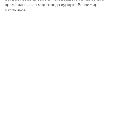
храма рассказал мэр города-курорта Владимир
Крутников.
Фото: Макс Владимира Крутникова
Пока готовится проектная документация – на месте
храма сделают инсталляцию с его изображением.
"Временной часовне быть. Здание являлось объектом
культурного наследия регионального значения – вся
документация должна соответствовать и пройти
необходимые экспертизы", - поделился планами с
подписчиками в социальных сетях градоначальник.