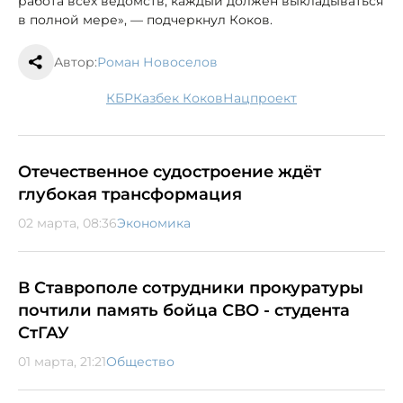
работа всех ведомств, каждый должен выкладываться
в полной мере», — подчеркнул Коков.
Автор:
Роман Новоселов
КБР
Казбек Коков
нацпроект
Отечественное судостроение ждёт
глубокая трансформация
02 марта, 08:36
Экономика
В Ставрополе сотрудники прокуратуры
почтили память бойца СВО - студента
СтГАУ
01 марта, 21:21
Общество