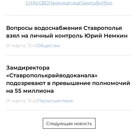
СтГАУ
СВО
прокуратура
память
футбол
Вопросы водоснабжения Ставрополья
взял на личный контроль Юрий Немкин
01 марта, 13:41
Общество
Замдиректора
«Ставрополькрайводоканала»
подозревают в превышение полномочий
на 55 миллиона
01 марта, 13:40
Происшествия
Следующая новость